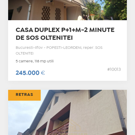
CASA DUPLEX P+1+M-2 MINUTE
DE SOS OLTENITEI
Bucuresti-Ilfov - POPESTI-LEORDENI, reper: SOS
OLTENITEI
5 camere, 118 mp utili
#10013
245.000
€
RETRAS