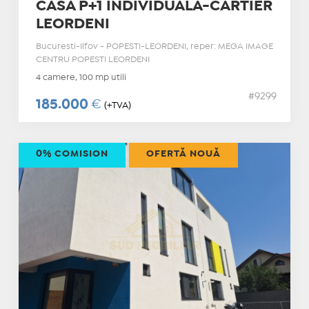
CASA P+1 INDIVIDUALA-CARTIER
LEORDENI
Bucuresti-Ilfov - POPESTI-LEORDENI, reper: MEGA IMAGE
CENTRU POPESTI LEORDENI
4 camere, 100 mp utili
#9299
185.000
€
(+TVA)
0% COMISION
OFERTĂ NOUĂ