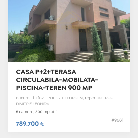
CASA P+2+TERASA
CIRCULABILA-MOBILATA-
PISCINA-TEREN 900 MP
Bucuresti-Ilfov - POPESTI-LEORDENI, reper: METROU
DIMITRIE LEONIDA
5 camere, 300 mp utili
#9681
789.700
€