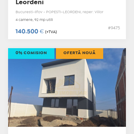
Leordeni
Bucuresti-Ilfov - POPESTI-LEORDENI, reper: Viilor
4 camere, 92 mp utili
#9475
140.500
€
(+TVA)
0% COMISION
OFERTĂ NOUĂ