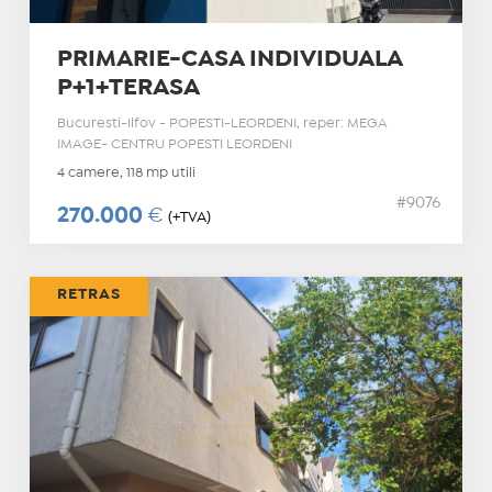
PRIMARIE-CASA INDIVIDUALA
P+1+TERASA
Bucuresti-Ilfov - POPESTI-LEORDENI, reper: MEGA
IMAGE- CENTRU POPESTI LEORDENI
4 camere, 118 mp utili
#9076
270.000
€
(+TVA)
RETRAS