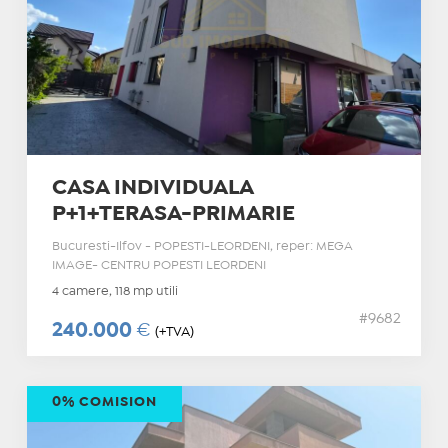
CASA INDIVIDUALA
P+1+TERASA-PRIMARIE
Bucuresti-Ilfov - POPESTI-LEORDENI, reper: MEGA
IMAGE- CENTRU POPESTI LEORDENI
4 camere, 118 mp utili
#9682
240.000
€
(+TVA)
0% COMISION