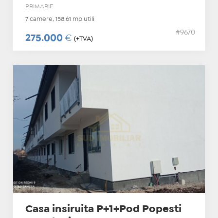
PRIMARIE
7 camere, 158.61 mp utili
#9670
275.000
€
(+TVA)
Casa insiruita P+1+Pod Popesti