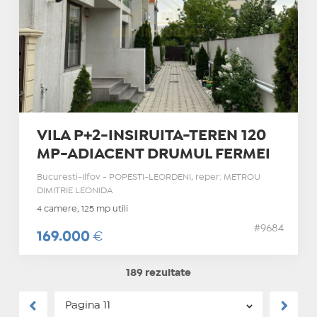
VILA P+2-INSIRUITA-TEREN 120
MP-ADIACENT DRUMUL FERMEI
Bucuresti-Ilfov - POPESTI-LEORDENI, reper: METROU
DIMITRIE LEONIDA
4 camere, 125 mp utili
#9684
169.000
€
189 rezultate