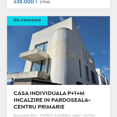
235.000
€
(+TVA)
0% COMISION
CASA INDIVIDUALA P+1+M
INCALZIRE IN PARDOSEALA-
CENTRU PRIMARIE
Bucuresti-Ilfov - POPESTI-LEORDENI, reper: CENTRU