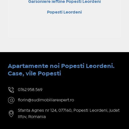
Garsoniere ieftine Popesti Leordeni
Popesti Leordeni
Apartamente noi Popesti Leordeni.
Case, vile Popesti
0762.958.569
florin@sudimobiliarexpert.ro
Sfanta Agnes nr 124, 077160, Popesti Leordeni, judet
Ilfov, Romania