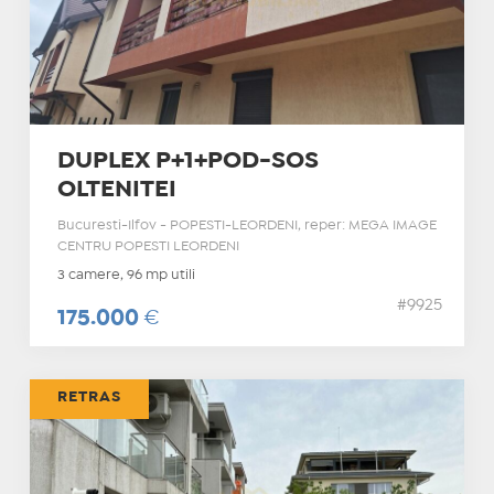
DUPLEX P+1+POD-SOS
OLTENITEI
Bucuresti-Ilfov - POPESTI-LEORDENI, reper: MEGA IMAGE
CENTRU POPESTI LEORDENI
3 camere, 96 mp utili
#9925
175.000
€
RETRAS