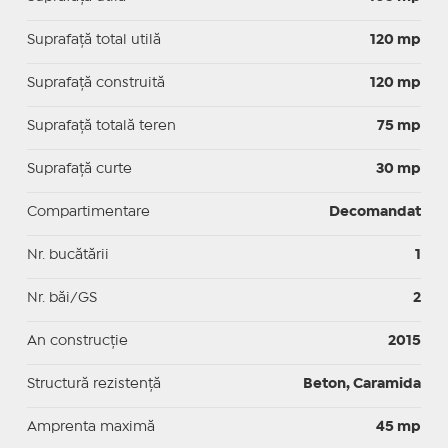
Suprafaţă total utilă
120 mp
Suprafaţă construită
120 mp
Suprafață totală teren
75 mp
Suprafaţă curte
30 mp
Compartimentare
Decomandat
Nr. bucătării
1
Nr. băi/GS
2
An construcție
2015
Structură rezistență
Beton, Caramida
Amprenta maximă
45 mp