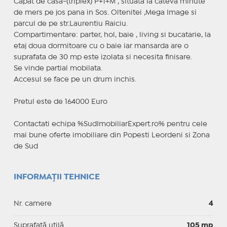
Capat de casa-(triplex) P+1+M , situata la cateva minute
de mers pe jos pana in Sos. Oltenitei ,Mega Image si
parcul de pe str.Laurentiu Raiciu.
Compartimentare: parter, hol, baie , living si bucatarie, la
etaj doua dormitoare cu o baie iar mansarda are o
suprafata de 30 mp este izolata si necesita finisare.
Se vinde partial mobilata.
Accesul se face pe un drum inchis.
Pretul este de 164000 Euro
Contactati echipa %SudImobiliarExpert.ro% pentru cele
mai bune oferte imobiliare din Popesti Leordeni si Zona
de Sud
INFORMAȚII TEHNICE
Nr. camere
4
Suprafaţă utilă
105 mp