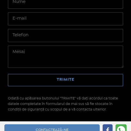
Odată cu apăsarea butonului "TRIMITE" vă daţi acordul ca toate
datele completate în formularul de mai sus să fie stocate în
condiţii de siguranţă cu scopul de a vă contacta ulterior.
Site realizat pe platforma
IMOPEDIA.ro - Anunțuri
CONTACTEAZĂ-NE