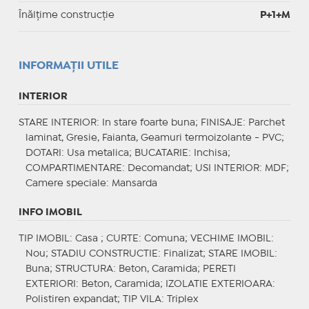
Înălțime construcție
P+1+M
INFORMAŢII UTILE
INTERIOR
STARE INTERIOR
: In stare foarte buna;
FINISAJE
: Parchet
laminat, Gresie, Faianta, Geamuri termoizolante - PVC;
DOTARI
: Usa metalica;
BUCATARIE
: Inchisa;
COMPARTIMENTARE
: Decomandat;
USI INTERIOR
: MDF;
Camere speciale
: Mansarda
INFO IMOBIL
TIP IMOBIL
: Casa ;
CURTE
: Comuna;
VECHIME IMOBIL
:
Nou;
STADIU CONSTRUCTIE
: Finalizat;
STARE IMOBIL
:
Buna;
STRUCTURA
: Beton, Caramida;
PERETI
EXTERIORI
: Beton, Caramida;
IZOLATIE EXTERIOARA
:
Polistiren expandat;
TIP VILA
: Triplex