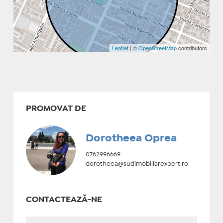
Leaflet
| ©
OpenStreetMap
contributors
PROMOVAT DE
Dorotheea Oprea
0762996669
dorotheea@sudimobiliarexpert.ro
CONTACTEAZĂ-NE