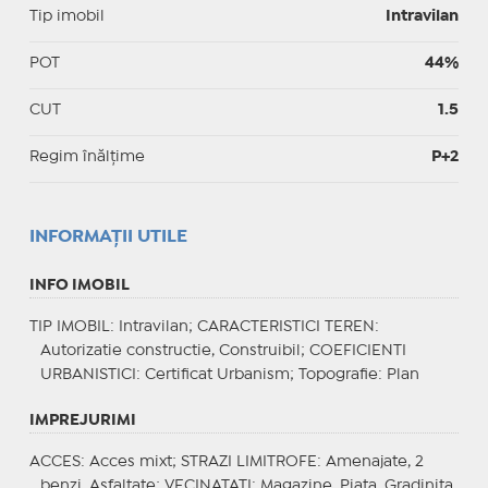
Tip imobil
Intravilan
POT
44%
CUT
1.5
Regim înălțime
P+2
INFORMAŢII UTILE
INFO IMOBIL
TIP IMOBIL
: Intravilan;
CARACTERISTICI TEREN
:
Autorizatie constructie, Construibil;
COEFICIENTI
URBANISTICI
: Certificat Urbanism;
Topografie
: Plan
IMPREJURIMI
ACCES
: Acces mixt;
STRAZI LIMITROFE
: Amenajate, 2
benzi, Asfaltate;
VECINATATI
: Magazine, Piata, Gradinita,