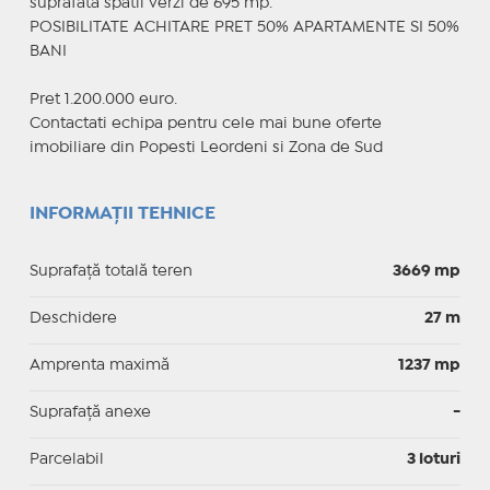
suprafata spatii verzi de 695 mp.
POSIBILITATE ACHITARE PRET 50% APARTAMENTE SI 50%
BANI
Pret 1.200.000 euro.
Contactati echipa pentru cele mai bune oferte
imobiliare din Popesti Leordeni si Zona de Sud
INFORMAȚII TEHNICE
Suprafață totală teren
3669 mp
Deschidere
27 m
Amprenta maximă
1237 mp
Suprafață anexe
-
Parcelabil
3 loturi