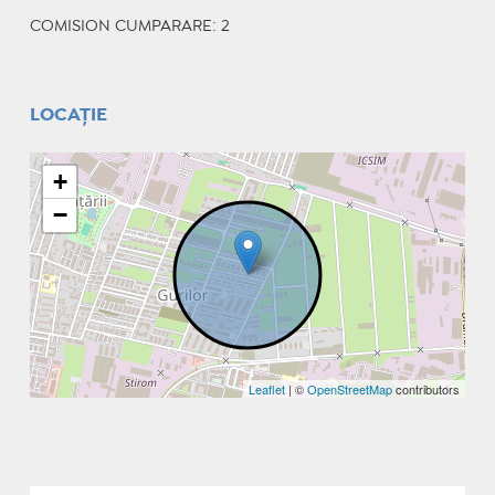
COMISION CUMPARARE: 2
LOCAȚIE
+
−
Leaflet
| ©
OpenStreetMap
contributors