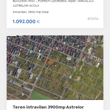
Bucuresti-Ilfov - POPESTI-LEORDENI, reper: MIRASLAU-
ASTRELOR-SCOLII
Intravilan, 3900 mp total
#10016
1.092.000
€
Teren intravilan 3900mp Astrelor