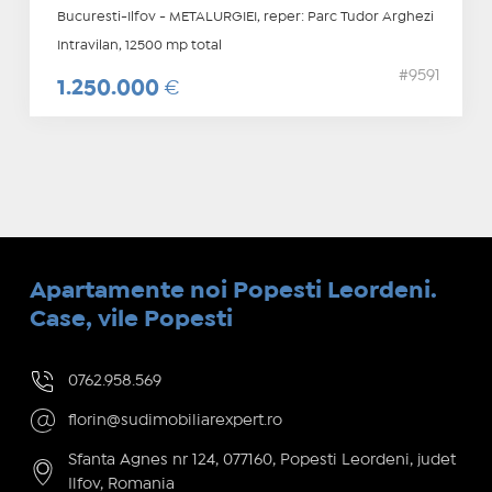
Bucuresti-Ilfov - METALURGIEI, reper: Parc Tudor Arghezi
Intravilan, 12500 mp total
#9591
1.250.000
€
Apartamente noi Popesti Leordeni.
Case, vile Popesti
0762.958.569
florin@sudimobiliarexpert.ro
Sfanta Agnes nr 124, 077160, Popesti Leordeni, judet
Ilfov, Romania