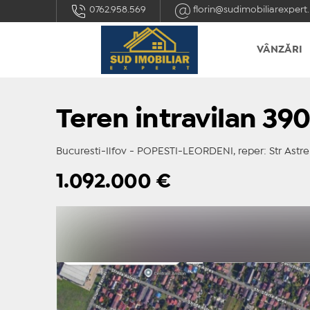
0762.958.569
florin@sudimobiliarexpert.
VÂNZĂRI
Teren intravilan 39
Bucuresti-Ilfov - POPESTI-LEORDENI, reper: Str Astre
1.092.000
€