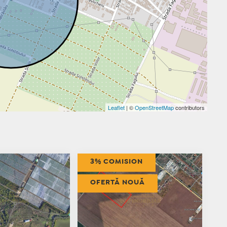
Leaflet
| ©
OpenStreetMap
contributors
3% COMISION
OFERTĂ NOUĂ