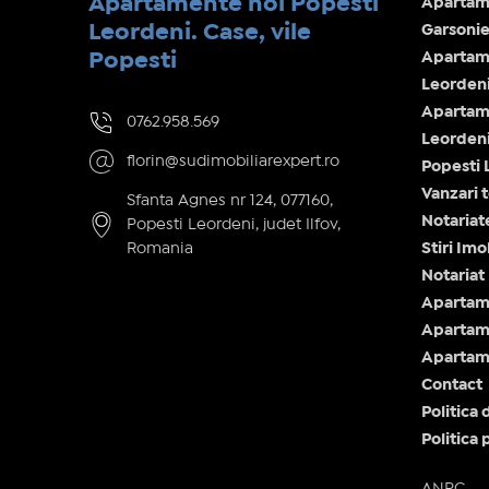
Apartamente noi Popesti
Apartame
Leordeni. Case, vile
Garsonie
Popesti
Apartam
Leorden
Apartam
0762.958.569
Leorden
florin@sudimobiliarexpert.ro
Popesti 
Vanzari 
Sfanta Agnes nr 124, 077160,
Notariat
Popesti Leordeni, judet Ilfov,
Romania
Stiri Imo
Notariat
Apartam
Apartame
Apartame
Contact
Politica 
Politica 
ANPC