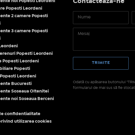
Contactează-ne
nte noi Popesti Leordeni
re Popesti Leordeni
ente 2 camere Popesti
i
ente 3 camere Popesti
i
Leordeni
terenuri Popesti Leordeni
e Popesti Leordeni
biliare Popesti
 Popesti Leordeni
Odată cu apăsarea butonului "TRIM
ente Bucuresti
formularul de mai sus să fie stocat
nte Soseaua Oltenitei
nte noi Soseaua Berceni
de confidentialitate
privind utilizarea cookies