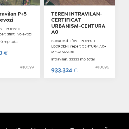
ravilan P+5
TEREN INTRAVILAN-
ievozi
CERTIFICAT
URBANISM-CENTURA
ov - POPESTI-
A0
r: Sfintii Voievozi
Bucuresti-Ilfov - POPESTI-
00 mp total
LEORDENI, reper: CENTURA A0-
MECANIZARII
00
€
Intravilan, 33333 mp total
#10099
#10096
933.324
€