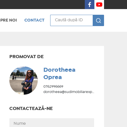
PRE NOI
CONTACT
PROMOVAT DE
Dorotheea
Oprea
0762996669
dorotheea@sudimobiliarexpert.ro
CONTACTEAZĂ-NE