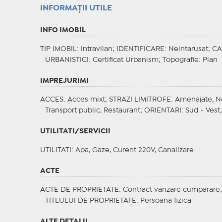
INFORMAŢII UTILE
INFO IMOBIL
TIP IMOBIL
: Intravilan;
IDENTIFICARE
: Neintarusat;
CA
URBANISTICI
: Certificat Urbanism;
Topografie
: Plan
IMPREJURIMI
ACCES
: Acces mixt;
STRAZI LIMITROFE
: Amenajate, 
Transport public, Restaurant;
ORIENTARI
: Sud - Vest
UTILITATI/SERVICII
UTILITATI
: Apa, Gaze, Curent 220V, Canalizare
ACTE
ACTE DE PROPRIETATE
: Contract vanzare cumparare
TITLULUI DE PROPRIETATE
: Persoana fizica
ALTE DETALII