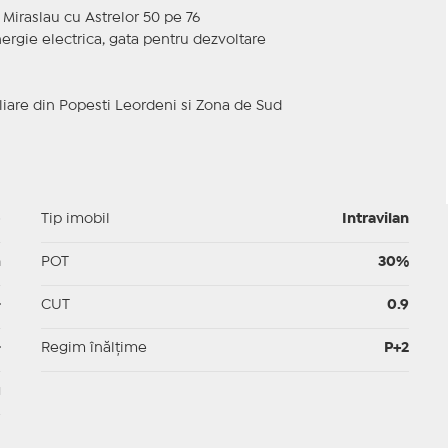
Miraslau cu Astrelor 50 pe 76
energie electrica, gata pentru dezvoltare
iare din Popesti Leordeni si Zona de Sud
p
Tip imobil
Intravilan
m
POT
30%
-
CUT
0.9
-
Regim înălțime
P+2
u