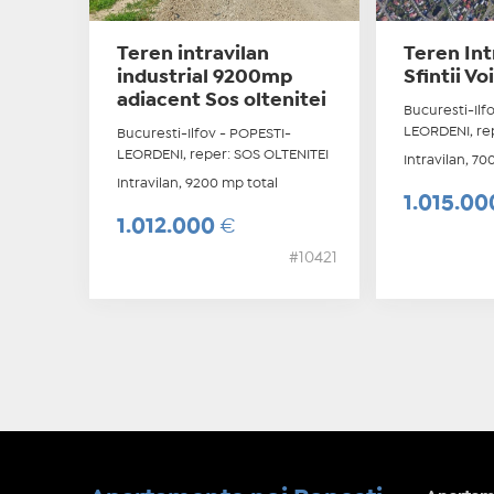
Teren intravilan
Teren Int
industrial 9200mp
Sfintii Vo
adiacent Sos oltenitei
Bucuresti-Ilf
LEORDENI, repe
Bucuresti-Ilfov - POPESTI-
LEORDENI, reper: SOS OLTENITEI
Intravilan, 70
Intravilan, 9200 mp total
1.015.0
1.012.000
€
#10421