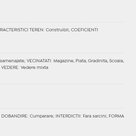
RACTERISTICI TEREN
: Construibil;
COEFICIENTI
Neamenajate;
VECINATATI
: Magazine, Piata, Gradinita, Scoala,
;
VEDERE
: Vedere mixta
;
DOBANDIRE
: Cumparare;
INTERDICTII
: Fara sarcini;
FORMA