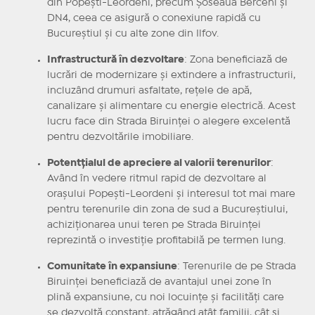
din Popești-Leordeni, precum Șoseaua Berceni și
DN4, ceea ce asigură o conexiune rapidă cu
Bucureștiul și cu alte zone din Ilfov.
Infrastructură în dezvoltare
: Zona beneficiază de
lucrări de modernizare și extindere a infrastructurii,
incluzând drumuri asfaltate, rețele de apă,
canalizare și alimentare cu energie electrică. Acest
lucru face din Strada Biruinței o alegere excelentă
pentru dezvoltările imobiliare.
Potentțialul de apreciere al valorii terenurilor
:
Având în vedere ritmul rapid de dezvoltare al
orașului Popești-Leordeni și interesul tot mai mare
pentru terenurile din zona de sud a Bucureștiului,
achiziționarea unui teren pe Strada Biruinței
reprezintă o investiție profitabilă pe termen lung.
Comunitate în expansiune
: Terenurile de pe Strada
Biruinței beneficiază de avantajul unei zone în
plină expansiune, cu noi locuințe și facilități care
se dezvoltă constant, atrăgând atât familii, cât și