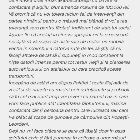
definitivă a unei instanțe judecătorești cu privire la
confiscare și sigiliu, plus amenda maximă de 100.000 lei.
Vă promit că nu voi tolera niciun fel de intervenții din
partea nimănui pentru o măsură mai blândă și voi avea
toleranță zero pentru făptași, indiferent de statutul social.
Așadar fie că apelați la cineva apropiat ori la o persoană
necăjită să vă scape de niște saci de moloz ori mobilă
veche în schimbul a câtorva sute de lei, să știți că nu
faceți altceva decât să îi supuneți în mod conștient la
niște datorii imense pentru tot restul vieții și la pierderea
autovehiculului ori atelajului cu care practică aceste
transporturi.
Începând de astăzi am dispus Poliției Locale filaj atât de
zi cât și de noapte cu mașini neinscripționate și probabil
că în cel mai scurt timp voi reveni cu primul caz în care
vom face publice atât identitatea făptuitorului, mașina
confiscată dar și persoana pentru care lucrează sau care
l-a plătit să scape de gunoaie pe câmpurile din Popești-
Leordeni.
Deși nu-mi face plăcere se pare că lăsată doar în baza
spiritului civic și fără punerea în aplicare a unor măsuri