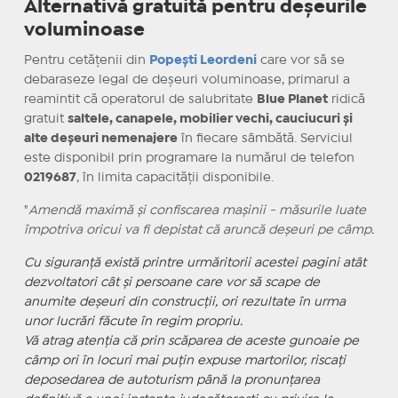
Alternativă gratuită pentru deșeurile
voluminoase
Pentru cetățenii din
Popești Leordeni
care vor să se
debaraseze legal de deșeuri voluminoase, primarul a
reamintit că operatorul de salubritate
Blue Planet
ridică
gratuit
saltele, canapele, mobilier vechi, cauciucuri și
alte deșeuri nemenajere
în fiecare sâmbătă. Serviciul
este disponibil prin programare la numărul de telefon
0219687
, în limita capacității disponibile.
"
Amendă maximă și confiscarea mașinii - măsurile luate
împotriva oricui va fi depistat că aruncă deșeuri pe câmp.
Cu siguranță există printre urmăritorii acestei pagini atât
dezvoltatori cât și persoane care vor să scape de
anumite deșeuri din construcții, ori rezultate în urma
unor lucrări făcute în regim propriu.
Vă atrag atenția că prin scăparea de aceste gunoaie pe
câmp ori în locuri mai puțin expuse martorilor, riscați
deposedarea de autoturism până la pronunțarea