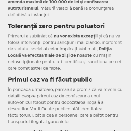
amenda maximă de 100.000 de lei și confiscarea
autoturismului
, măsură valabilă până la pronunțarea
definitivă a instanței.
Toleranță zero pentru poluatori
Primarul a subliniat că
nu vor exista excepții
și că nu va
tolera intervenții pentru sancțiuni mai blânde, indiferent
de statutul social al celor implicați. Mai mult,
Poliția
Locală va efectua filaje de zi și de noapte
cu mașini
neinscripționate pentru a-i identifica și sancționa pe cei
care comit astfel de fapte.
Primul caz va fi făcut public
În perioada următoare, primarul a promis că va reveni cu
detalii despre primul caz de confiscare a unui
autovehicul folosit pentru depozitarea ilegală a
deșeurilor. Vor fi făcute publice atât identitatea
făptuitorului, cât și cea a persoanei care a plătit pentru
transportul ilegal al gunoaielor.