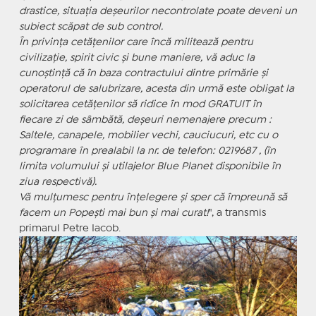
drastice, situația deșeurilor necontrolate poate deveni un
subiect scăpat de sub control.
În privința cetățenilor care încă militează pentru
civilizație, spirit civic și bune maniere, vă aduc la
cunoștință că în baza contractului dintre primărie și
operatorul de salubrizare, acesta din urmă este obligat la
solicitarea cetățenilor să ridice în mod GRATUIT în
fiecare zi de sâmbătă, deșeuri nemenajere precum :
Saltele, canapele, mobilier vechi, cauciucuri, etc cu o
programare în prealabil la nr. de telefon: 0219687 , (în
limita volumului și utilajelor Blue Planet disponibile în
ziua respectivă).
Vă mulțumesc pentru înțelegere și sper că împreună să
facem un Popești mai bun și mai curat!
", a transmis
primarul Petre Iacob.