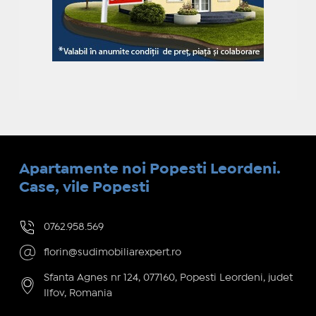
Apartamente noi Popesti Leordeni.
Case, vile Popesti
0762.958.569
florin@sudimobiliarexpert.ro
Sfanta Agnes nr 124, 077160, Popesti Leordeni, judet
Ilfov, Romania