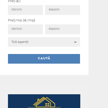
Preț (€)
Preț/mp (€/mp)