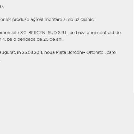
7.
torilor produse agroalimentare si de uz casnic.
 comerciale S.C. BERCENI SUD S.R.L. pe baza unui contract de
r 4, pe o perioada de 20 de ani.
ugurat, in 25.08.2011, noua Piata Berceni- Oltenitei, care
.