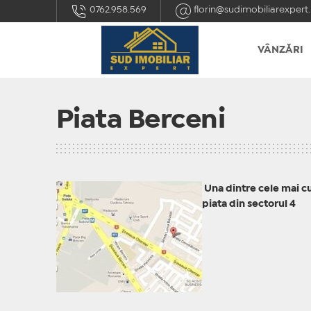
0762.958.569
florin@sudimobiliarexpert.
VÂNZĂRI
Piata Berceni
Una dintre cele mai c
piata din sectorul 4