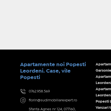
Apartamente noi Popesti
Apartame
Leordeni. Case, vile
Garsonie
Popesti
Apartam
Leorden
Apartam
0762.958.569
Leorden
florin@sudimobiliarexpert.ro
Popesti 
Vanzari 
Sfanta Agnes nr 124, 077160,