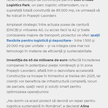
recent autorizația de construcție pentru
Lion’s Head
Logistics Park
, un parc logistic ultramodern, cu o
suprafață totală construită de 85.000 mp, ce urmează să
fie ridicat în Popești-Leordeni.
Amplasat strategic între actuala șosea de centură
(DNCB) și viitoarea A0, cu acces facil la A2 și toate
coridoarele majore de transport, proiectul va oferi
spații
flexibile pentru logistică și depozitare
– între 1.500 și
20.000 mp per unitate – și va integra cele mai noi
tehnologii în materie de eficiență și sustenabilitate.
Investiția de 65 de milioane de euro
reflectă încrederea
companiei în potențialul pieței românești și în zona
Popești-Leordeni, aflată într-o dezvoltare accelerată.
Construcția va începe în trimestrul al treilea din 2025, iar
clienții vor beneficia de infrastructură completă, locuri
de parcare, spații verzi și soluții smart pentru
optimizarea operațiunilor.
„Ne dorim ca acest proiect să devină un reper pentru
logistica sustenabilă în România”, a declarat
Alina