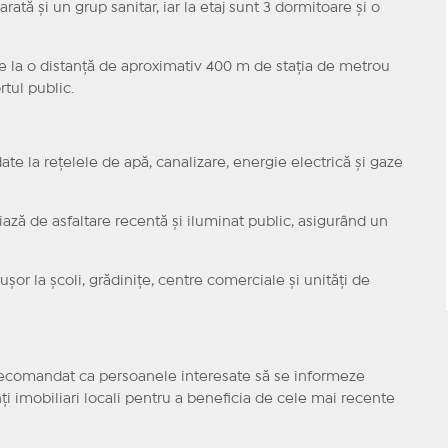
arată și un grup sanitar, iar la etaj sunt 3 dormitoare și o
te la o distanță de aproximativ 400 m de stația de metrou
rtul public.
ate la rețelele de apă, canalizare, energie electrică și gaze
iază de asfaltare recentă și iluminat public, asigurând un
șor la școli, grădinițe, centre comerciale și unități de
recomandat ca persoanele interesate să se informeze
ți imobiliari locali pentru a beneficia de cele mai recente