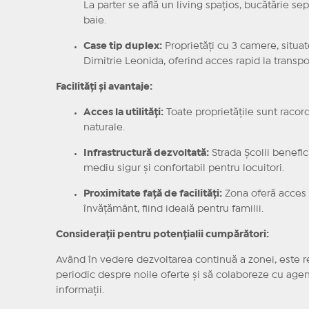
La parter se află un living spațios, bucătărie sep
baie.
Case tip duplex:
Proprietăți cu 3 camere, situa
Dimitrie Leonida, oferind acces rapid la transpo
Facilități și avantaje:
Acces la utilități:
Toate proprietățile sunt racord
naturale.
Infrastructură dezvoltată:
Strada Școlii benefic
mediu sigur și confortabil pentru locuitori.
Proximitate față de facilități:
Zona oferă acces u
învățământ, fiind ideală pentru familii.
Considerații pentru potențialii cumpărători:
Având în vedere dezvoltarea continuă a zonei, este 
periodic despre noile oferte și să colaboreze cu agen
informații.