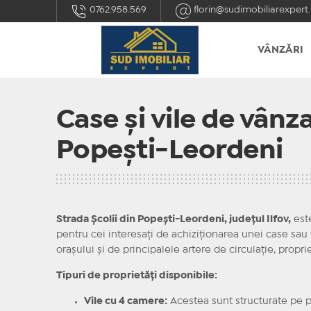
0762.958.569
florin@sudimobiliarexpert.
VÂNZĂRI
Case și vile de vânz
Popești-Leordeni
Strada Școlii din Popești-Leordeni, județul Ilfov,
este
pentru cei interesați de achiziționarea unei case sau v
orașului și de principalele artere de circulație, propr
Tipuri de proprietăți disponibile:
Vile cu 4 camere:
Acestea sunt structurate pe pa