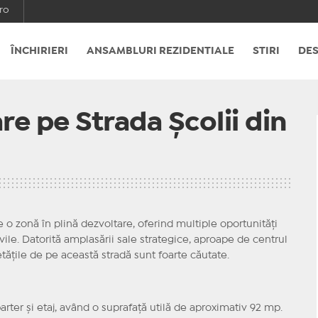
ro
ÎNCHIRIERI
ANSAMBLURI REZIDENTIALE
STIRI
DES
are pe Strada Școlii din
 o zonă în plină dezvoltare, oferind multiple oportunități
ile.
Datorită amplasării sale strategice, aproape de centrul
ietățile de pe această stradă sunt foarte căutate.
rter și etaj, având o suprafață utilă de aproximativ 92 mp.