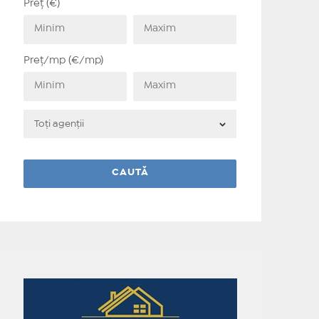
Preț (€)
Preț/mp (€/mp)