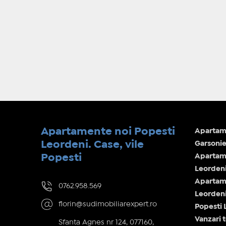
Apartamente noi Popesti
Apartame
Leordeni. Case, vile
Garsonie
Popesti
Apartam
Leorden
Apartam
0762.958.569
Leorden
florin@sudimobiliarexpert.ro
Popesti 
Vanzari 
Sfanta Agnes nr 124, 077160,