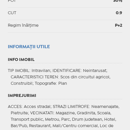
POT
30%
CUT
0.9
Regim înălțime
P+2
INFORMAŢII UTILE
INFO IMOBIL
TIP IMOBIL
: Intravilan;
IDENTIFICARE
: Neintarusat;
CARACTERISTICI TEREN
: Scos din circuitul agricol,
Construibil;
Topografie
: Plan
IMPREJURIMI
ACCES
: Acces stradal;
STRAZI LIMITROFE
: Neamenajate,
Pietruite;
VECINATATI
: Magazine, Gradinita, Scoala,
Transport public, Metrou, Parc, Drum judetean, Hotel,
Bar/Pub, Restaurant, Mall/Centru comercial, Loc de