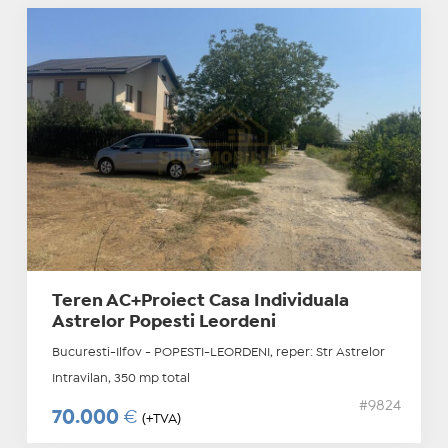
Teren AC+Proiect Casa Individuala
Astrelor Popesti Leordeni
Bucuresti-Ilfov - POPESTI-LEORDENI, reper: Str Astrelor
Intravilan, 350 mp total
#9824
70.000
€
(+TVA)