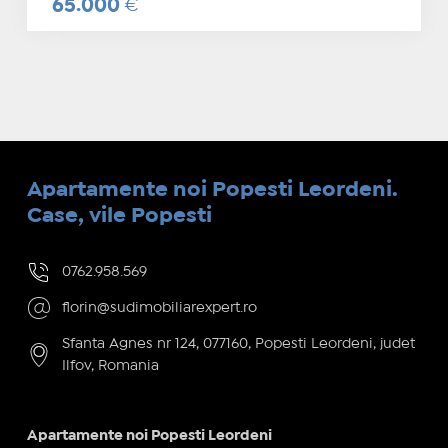
65.000
€
Apartamente noi Popesti Leordeni.
Case, vile Popesti
0762.958.569
florin@sudimobiliarexpert.ro
Sfanta Agnes nr 124, 077160, Popesti Leordeni, judet
Ilfov, Romania
Apartamente noi Popesti Leordeni