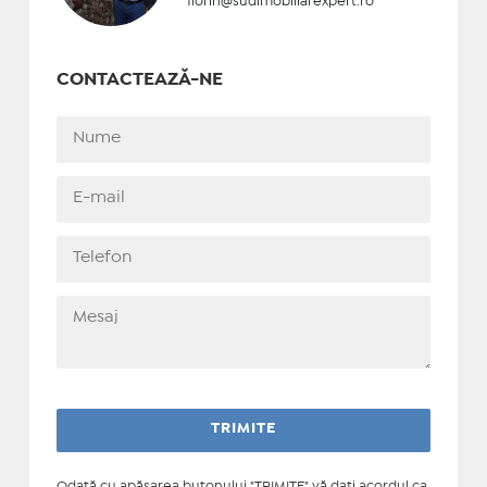
florin@sudimobiliarexpert.ro
CONTACTEAZĂ-NE
Odată cu apăsarea butonului "TRIMITE" vă daţi acordul ca