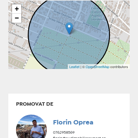
+
−
Leaflet
| ©
OpenStreetMap
contributors
PROMOVAT DE
Florin Oprea
0762958569