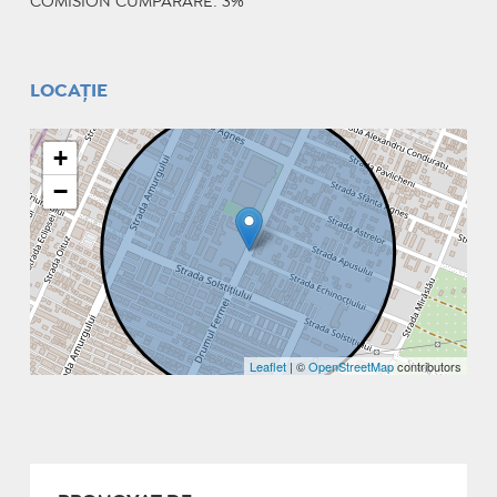
COMISION CUMPARARE: 3%
LOCAȚIE
+
−
Leaflet
| ©
OpenStreetMap
contributors