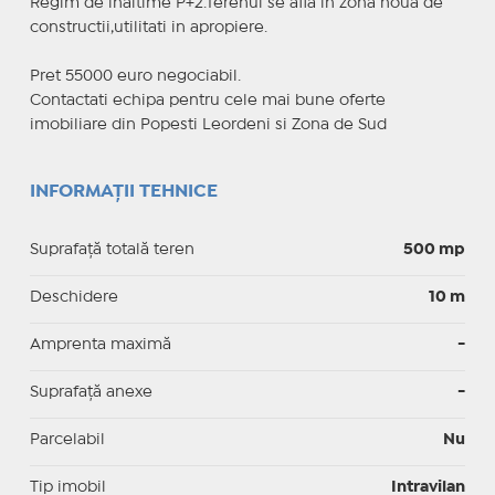
Regim de inaltime P+2.Terenul se afla in zona noua de
constructii,utilitati in apropiere.
Pret 55000 euro negociabil.
Contactati echipa pentru cele mai bune oferte
imobiliare din Popesti Leordeni si Zona de Sud
INFORMAȚII TEHNICE
Suprafață totală teren
500 mp
Deschidere
10 m
Amprenta maximă
-
Suprafață anexe
-
Parcelabil
Nu
Tip imobil
Intravilan