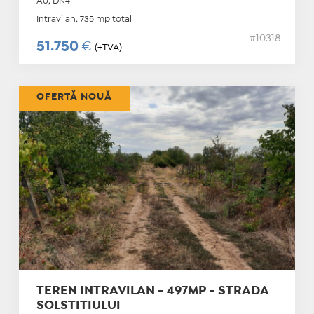
A0, DN4
Intravilan, 735 mp total
#10318
51.750
€
(+TVA)
OFERTĂ NOUĂ
TEREN INTRAVILAN - 497MP - STRADA
SOLSTITIULUI