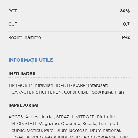
POT
30%
CUT
0.7
Regim înălțime
P+2
INFORMAŢII UTILE
INFO IMOBIL
TIP IMOBIL
: Intravilan;
IDENTIFICARE
: Intarusat;
CARACTERISTICI TEREN
: Construibil;
Topografie
: Plan
IMPREJURIMI
ACCES
: Acces stradal;
STRAZI LIMITROFE
: Pietruite;
VECINATATI
: Magazine, Gradinita, Scoala, Transport
public, Metrou, Parc, Drum judetean, Drum national,
Hotel, Bar/Pub, Restaurant, Mall/Centru comercial, Loc