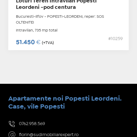
Loturi Teren Intravilan Popesti
Leordeni -pod centura
Bucuresti-Ilfov - POPESTI-LEORDENI, reper: SOS
OLTENITEI
Intravilan, 735 mp total
#10259
51.450
€
(+TVA)
Apartamente noi Popesti Leordeni.
Case, vile Popesti
0762.958.569
florin@sudimobiliarexpert.ro