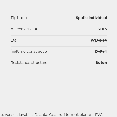
3
Tip imobil
Spatiu individual
-
An construcție
2015
p
Etaj
P/D+P+4
-
Înălțime construcție
D+P+4
m
Resistance structure
Beton
-
ie, Vopsea lavabila, Faianta, Geamuri termoizolante - PVC,