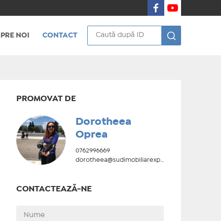
PRE NOI
CONTACT
PROMOVAT DE
Dorotheea
Oprea
0762996669
dorotheea@sudimobiliarexpert.ro
CONTACTEAZĂ-NE