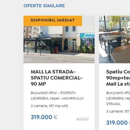
OFERTE SIMILARE
DISPONIBIL IMEDIAT
MALL LA STRADA-
Spatiu C
SPATIU COMERCIAL-
90mp+te
90 MP
Mall La s
Bucuresti-Ilfov - POPESTI-
Bucuresti-Ilf
LEORDENI, reper: AMURGULUI
LEORDENI, re
STRADA
3 camere, 157 mp utili
3 camere, 157 
319.000
€
#10147
319.000