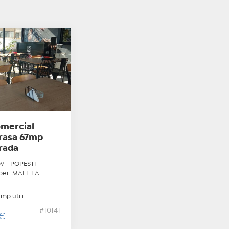
omercial
rasa 67mp
trada
ov - POPESTI-
per: MALL LA
mp utili
#10141
€