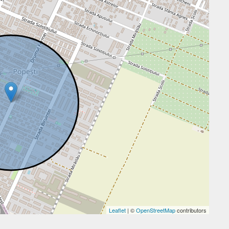
Leaflet
| ©
OpenStreetMap
contributors