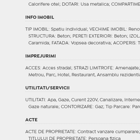
Calorifere otel;
DOTARI
: Usa metalica;
COMPARTIM
INFO IMOBIL
TIP IMOBIL
: Spatiu individual;
VECHIME IMOBIL
: Reno
STRUCTURA
: Beton;
PERETI EXTERIORI
: Beton;
IZOL
Caramida;
FATADA
: Vopsea decorativa;
ACOPERIS
: 
IMPREJURIMI
ACCES
: Acces stradal;
STRAZI LIMITROFE
: Amenajate
Metrou, Parc, Hotel, Restaurant, Ansamblu rezidenti
UTILITATI/SERVICII
UTILITATI
: Apa, Gaze, Curent 220V, Canalizare, Interne
Gaze naturale;
CONTORIZARE
: Gaz;
Tip Parcare
: Par
ACTE
ACTE DE PROPRIETATE
: Contract vanzare cumparare
TITLULUI DE PROPRIETATE
: Persoana fizica