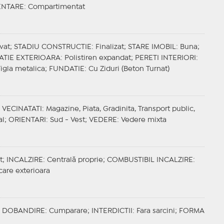
ENTARE
: Compartimentat
vat;
STADIU CONSTRUCTIE
: Finalizat;
STARE IMOBIL
: Buna;
ATIE EXTERIOARA
: Polistiren expandat;
PERETI INTERIORI
:
Tigla metalica;
FUNDATIE
: Cu Ziduri (Beton Turnat)
;
VECINATATI
: Magazine, Piata, Gradinita, Transport public,
al;
ORIENTARI
: Sud - Vest;
VEDERE
: Vedere mixta
t;
INCALZIRE
: Centrală proprie;
COMBUSTIBIL INCALZIRE
:
care exterioara
;
DOBANDIRE
: Cumparare;
INTERDICTII
: Fara sarcini;
FORMA