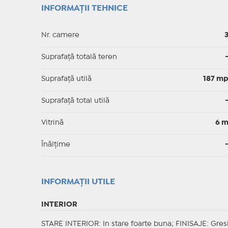
INFORMAȚII TEHNICE
Nr. camere
Suprafață totală teren
Suprafaţă utilă
187 m
Suprafaţă total utilă
Vitrină
6 
Înălțime
INFORMAŢII UTILE
INTERIOR
STARE INTERIOR
: In stare foarte buna;
FINISAJE
: Gres