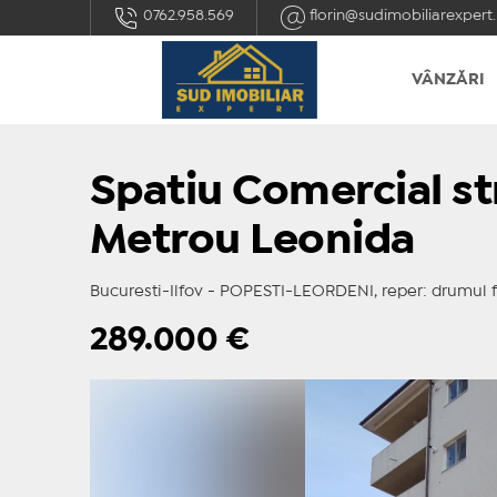
0762.958.569
florin@sudimobiliarexpert.
VÂNZĂRI
Spatiu Comercial s
Metrou Leonida
Bucuresti-Ilfov - POPESTI-LEORDENI, reper: drumul 
289.000
€