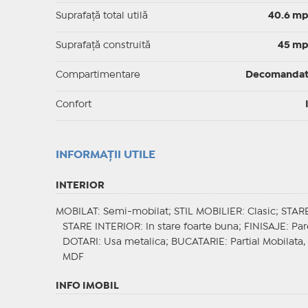
Suprafaţă total utilă
40.6 m
Suprafaţă construită
45 m
Compartimentare
Decomanda
Confort
INFORMAŢII UTILE
INTERIOR
MOBILAT
: Semi-mobilat;
STIL MOBILIER
: Clasic;
STAR
STARE INTERIOR
: In stare foarte buna;
FINISAJE
: Pa
DOTARI
: Usa metalica;
BUCATARIE
: Partial Mobilata,
MDF
INFO IMOBIL