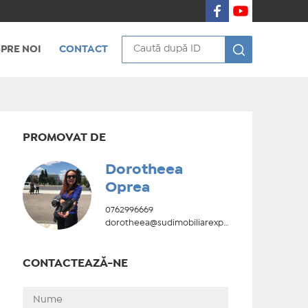
PRE NOI
CONTACT
PROMOVAT DE
Dorotheea
Oprea
0762996669
dorotheea@sudimobiliarexpert.ro
CONTACTEAZĂ-NE