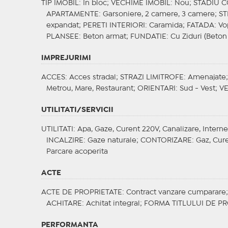
TIP IMOBIL
: In bloc;
VECHIME IMOBIL
: Nou;
STADIU 
APARTAMENTE
: Garsoniere, 2 camere, 3 camere;
S
expandat;
PERETI INTERIORI
: Caramida;
FATADA
: V
PLANSEE
: Beton armat;
FUNDATIE
: Cu Ziduri (Beton
IMPREJURIMI
ACCES
: Acces stradal;
STRAZI LIMITROFE
: Amenajate
Metrou, Mare, Restaurant;
ORIENTARI
: Sud - Vest;
V
UTILITATI/SERVICII
UTILITATI
: Apa, Gaze, Curent 220V, Canalizare, Interne
INCALZIRE
: Gaze naturale;
CONTORIZARE
: Gaz, Cur
Parcare acoperita
ACTE
ACTE DE PROPRIETATE
: Contract vanzare cumparare
ACHITARE
: Achitat integral;
FORMA TITLULUI DE PR
PERFORMANTA