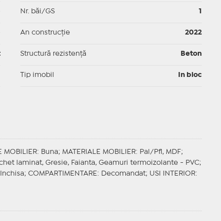
p
Nr. băi/GS
1
p
An construcție
2022
t
Structură rezistență
Beton
I
Tip imobil
In bloc
E MOBILIER
: Buna;
MATERIALE MOBILIER
: Pal/Pfl, MDF;
rchet laminat, Gresie, Faianta, Geamuri termoizolante - PVC;
 Inchisa;
COMPARTIMENTARE
: Decomandat;
USI INTERIOR
: