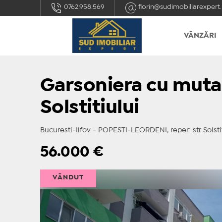
0762.958.569
florin@sudimobiliarexpert.
VÂNZĂRI
Garsoniera cu muta
Solstitiului
Bucuresti-Ilfov - POPESTI-LEORDENI, reper: str Solstit
56.000
€
VÂNDUT