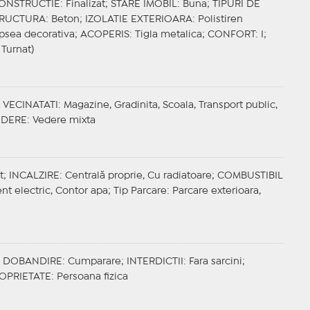
CONSTRUCTIE
: Finalizat;
STARE IMOBIL
: Buna;
TIPURI DE
TRUCTURA
: Beton;
IZOLATIE EXTERIOARA
: Polistiren
opsea decorativa;
ACOPERIS
: Tigla metalica;
CONFORT
: I;
 Turnat)
;
VECINATATI
: Magazine, Gradinita, Scoala, Transport public,
EDERE
: Vedere mixta
t;
INCALZIRE
: Centrală proprie, Cu radiatoare;
COMBUSTIBIL
ent electric, Contor apa;
Tip Parcare
: Parcare exterioara,
;
DOBANDIRE
: Cumparare;
INTERDICTII
: Fara sarcini;
OPRIETATE
: Persoana fizica