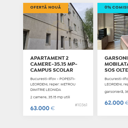
OFERTĂ NOUĂ
0% COMIS
APARTAMENT 2
GARSONI
CAMERE-35.15 MP-
MOBILAT
CAMPUS SCOLAR
SOS OLTE
Bucuresti-Ilfov - POPESTI-
Bucuresti-Ilf
LEORDENI, reper: METROU
LEORDENI, re
DIMITRIE LEONIDA
garsonieră, 36
2 camere, 35.15 mp utili
62.000
#10361
63.000
€