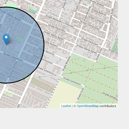
Leaflet
| ©
OpenStreetMap
contributors