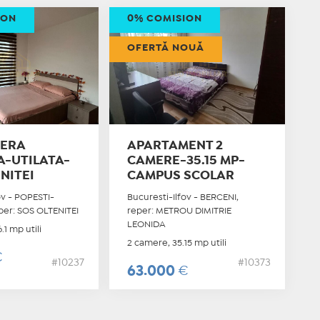
ION
0% COMISION
OFERTĂ NOUĂ
ERA
APARTAMENT 2
A-UTILATA-
CAMERE-35.15 MP-
NITEI
CAMPUS SCOLAR
ov - POPESTI-
Bucuresti-Ilfov - BERCENI,
per: SOS OLTENITEI
reper: METROU DIMITRIE
LEONIDA
.1 mp utili
2 camere, 35.15 mp utili
€
#10237
#10373
63.000
€