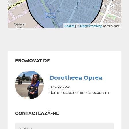
Leaflet
| ©
OpenStreetMap
contributors
PROMOVAT DE
Dorotheea Oprea
0762996669
dorotheea@sudimobiliarexpert.ro
CONTACTEAZĂ-NE