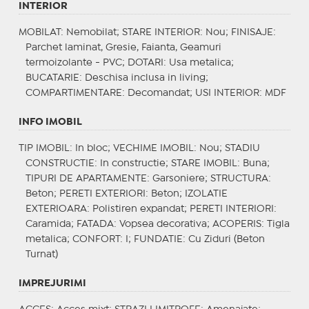
INTERIOR
MOBILAT
: Nemobilat;
STARE INTERIOR
: Nou;
FINISAJE
:
Parchet laminat, Gresie, Faianta, Geamuri
termoizolante - PVC;
DOTARI
: Usa metalica;
BUCATARIE
: Deschisa inclusa in living;
COMPARTIMENTARE
: Decomandat;
USI INTERIOR
: MDF
INFO IMOBIL
TIP IMOBIL
: In bloc;
VECHIME IMOBIL
: Nou;
STADIU
CONSTRUCTIE
: In constructie;
STARE IMOBIL
: Buna;
TIPURI DE APARTAMENTE
: Garsoniere;
STRUCTURA
:
Beton;
PERETI EXTERIORI
: Beton;
IZOLATIE
EXTERIOARA
: Polistiren expandat;
PERETI INTERIORI
:
Caramida;
FATADA
: Vopsea decorativa;
ACOPERIS
: Tigla
metalica;
CONFORT
: I;
FUNDATIE
: Cu Ziduri (Beton
Turnat)
IMPREJURIMI