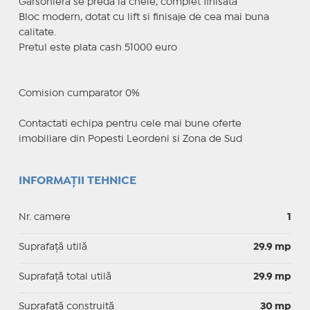
Garsoniera se preda la cheie, complet finisata
Bloc modern, dotat cu lift si finisaje de cea mai buna
calitate.
Pretul este plata cash 51000 euro
Comision cumparator 0%
Contactati echipa pentru cele mai bune oferte
imobiliare din Popesti Leordeni si Zona de Sud
INFORMAȚII TEHNICE
Nr. camere
1
Suprafaţă utilă
29.9 mp
Suprafaţă total utilă
29.9 mp
Suprafaţă construită
30 mp