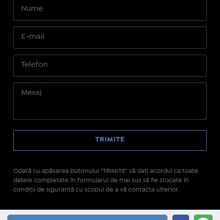
Odată cu apăsarea butonului "TRIMITE" vă daţi acordul ca toate
datele completate în formularul de mai sus să fie stocate în
condiţii de siguranţă cu scopul de a vă contacta ulterior.
Site realizat pe platforma
IMOPEDIA.ro - Anunțuri