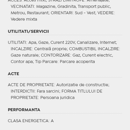
ACCES
: Acces mixt;
STRAZI LIMITROFE
: Amenajate;
VECINATATI
: Magazine, Gradinita, Transport public,
Metrou, Restaurant;
ORIENTARI
: Sud - Vest;
VEDERE
:
Vedere mixta
UTILITATI/SERVICII
UTILITATI
: Apa, Gaze, Curent 220V, Canalizare, Internet;
INCALZIRE
: Centrală proprie;
COMBUSTIBIL INCALZIRE
:
Gaze naturale;
CONTORIZARE
: Gaz, Curent electric,
Contor apa;
Tip Parcare
: Parcare acoperita
ACTE
ACTE DE PROPRIETATE
: Autorizatie de constructie;
INTERDICTII
: Fara sarcini;
FORMA TITLULUI DE
PROPRIETATE
: Persoana juridica
PERFORMANTA
CLASA ENERGETICA
: A