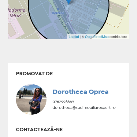
Leaflet
| ©
OpenStreetMap
contributors
PROMOVAT DE
Dorotheea Oprea
0762996669
dorotheea@sudimobiliarexpert.ro
CONTACTEAZĂ-NE