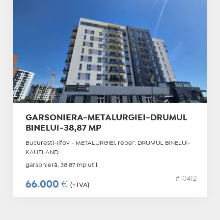
GARSONIERA-METALURGIEI-DRUMUL
BINELUI-38,87 MP
Bucuresti-Ilfov - METALURGIEI, reper: DRUMUL BINELUI-
KAUFLAND
garsonieră, 38.87 mp utili
#10412
66.000
€
(+TVA)