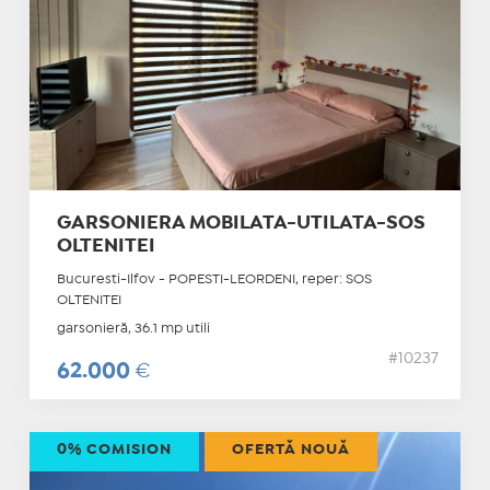
GARSONIERA MOBILATA-UTILATA-SOS
OLTENITEI
Bucuresti-Ilfov - POPESTI-LEORDENI, reper: SOS
OLTENITEI
garsonieră, 36.1 mp utili
#10237
62.000
€
0% COMISION
OFERTĂ NOUĂ