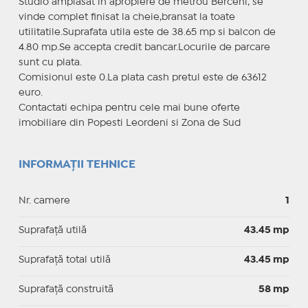
Studio amplasat in apropiere de metrou Berceni, se
vinde complet finisat la cheie,bransat la toate
utilitatile.Suprafata utila este de 38.65 mp si balcon de
4.80 mp.Se accepta credit bancar.Locurile de parcare
sunt cu plata.
Comisionul este 0.La plata cash pretul este de 63612
euro.
Contactati echipa pentru cele mai bune oferte
imobiliare din Popesti Leordeni si Zona de Sud
INFORMAȚII TEHNICE
Nr. camere
1
Suprafaţă utilă
43.45 mp
Suprafaţă total utilă
43.45 mp
Suprafaţă construită
58 mp