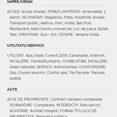
IMPREJURIMI
ACCES
: Acces stradal;
STRAZI LIMITROFE
: Amenajate, 2
benzi;
VECINATATI
: Magazine, Piata, Gradinita, Scoala,
Transport public, Metrou, Parc, Hotel, Bar/Pub,
Restaurant, Mall/Centru comercial, Loc de joaca, Spital,
Taxi;
ORIENTARI
: Sud - Est;
VEDERE
: Vedere mixta
UTILITATI/SERVICII
UTILITATI
: Apa, Gaze, Curent 220V, Canalizare, Internet;
INCALZIRE
: Centrală proprie;
COMBUSTIBIL INCALZIRE
:
Gaze naturale;
SERVICII
: Administrare;
CONTORIZARE
:
Gaz, Curent electric, Contor apa;
Tip Parcare
: Parcare
platita
ACTE
ACTE DE PROPRIETATE
: Contract vanzare cumparare;
DOBANDIRE
: Cumparare;
INTERDICTII
: Fara sarcini;
ACHITARE
: Achitat integral;
FORMA TITLULUI DE
PROPRIETATE
: Persoana juridica