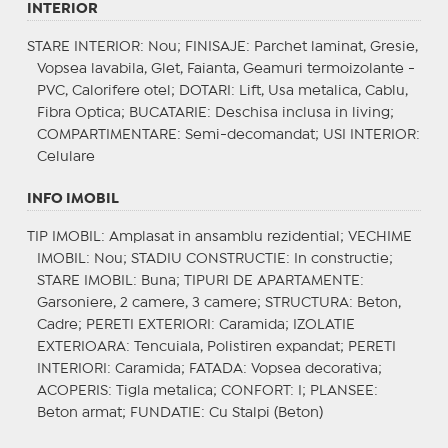
INTERIOR
STARE INTERIOR
: Nou;
FINISAJE
: Parchet laminat, Gresie,
Vopsea lavabila, Glet, Faianta, Geamuri termoizolante -
PVC, Calorifere otel;
DOTARI
: Lift, Usa metalica, Cablu,
Fibra Optica;
BUCATARIE
: Deschisa inclusa in living;
COMPARTIMENTARE
: Semi-decomandat;
USI INTERIOR
:
Celulare
INFO IMOBIL
TIP IMOBIL
: Amplasat in ansamblu rezidential;
VECHIME
IMOBIL
: Nou;
STADIU CONSTRUCTIE
: In constructie;
STARE IMOBIL
: Buna;
TIPURI DE APARTAMENTE
:
Garsoniere, 2 camere, 3 camere;
STRUCTURA
: Beton,
Cadre;
PERETI EXTERIORI
: Caramida;
IZOLATIE
EXTERIOARA
: Tencuiala, Polistiren expandat;
PERETI
INTERIORI
: Caramida;
FATADA
: Vopsea decorativa;
ACOPERIS
: Tigla metalica;
CONFORT
: I;
PLANSEE
:
Beton armat;
FUNDATIE
: Cu Stalpi (Beton)