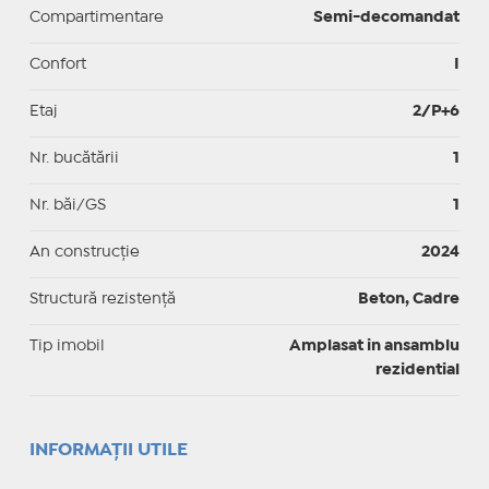
Compartimentare
Semi-decomandat
Confort
I
Etaj
2/P+6
Nr. bucătării
1
Nr. băi/GS
1
An construcție
2024
Structură rezistență
Beton, Cadre
Tip imobil
Amplasat in ansamblu
rezidential
INFORMAŢII UTILE