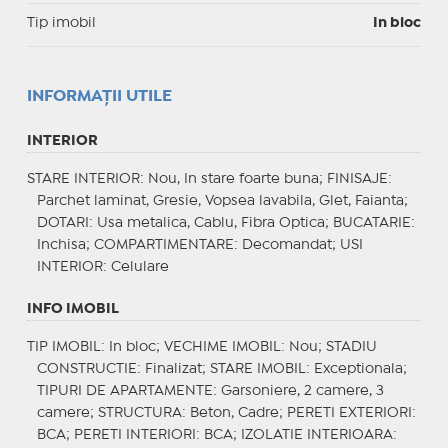
Tip imobil
In bloc
INFORMAŢII UTILE
INTERIOR
STARE INTERIOR
: Nou, In stare foarte buna;
FINISAJE
:
Parchet laminat, Gresie, Vopsea lavabila, Glet, Faianta;
DOTARI
: Usa metalica, Cablu, Fibra Optica;
BUCATARIE
:
Inchisa;
COMPARTIMENTARE
: Decomandat;
USI
INTERIOR
: Celulare
INFO IMOBIL
TIP IMOBIL
: In bloc;
VECHIME IMOBIL
: Nou;
STADIU
CONSTRUCTIE
: Finalizat;
STARE IMOBIL
: Exceptionala;
TIPURI DE APARTAMENTE
: Garsoniere, 2 camere, 3
camere;
STRUCTURA
: Beton, Cadre;
PERETI EXTERIORI
:
BCA;
PERETI INTERIORI
: BCA;
IZOLATIE INTERIOARA
: