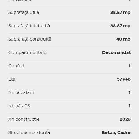
Suprafaţă utilă
38.87 mp
Suprafaţă total utilă
38.87 mp
Suprafaţă construită
40 mp
Compartimentare
Decomandat
Confort
I
Etaj
5/P+6
Nr. bucătării
1
Nr. băi/GS
1
An construcție
2026
Structură rezistență
Beton, Cadre