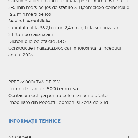
Garsoniera decomandata situata pe str.Drumul Binelui,la
2-5 min mers pe jos de statiile STB,complexe comerciale
la 2 min.mers pe jos
Se vind nemobilate
suprafata utila 36.2,balcon 2,45 mp(sticla securizata)
2 lifturi pe casa scarii
Disponibile pe etajele 3,4,5
Constructie finalizata,bloc dat in folosinta la inceputul
anului 2026
PRET 66000+TVA DE 21%
Locuri de parcare 8000 euro+tva
Contactati echipa pentru cele mai bune oferte
imobiliare din Popesti Leordeni si Zona de Sud
INFORMAȚII TEHNICE
Nr. camere
1