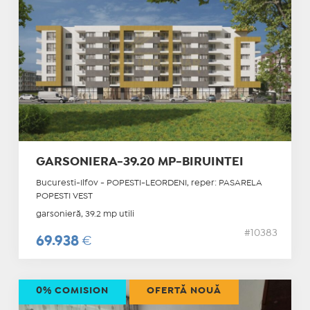
GARSONIERA-39.20 MP-BIRUINTEI
Bucuresti-Ilfov - POPESTI-LEORDENI, reper: PASARELA
POPESTI VEST
garsonieră, 39.2 mp utili
#10383
69.938
€
0% COMISION
OFERTĂ NOUĂ