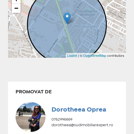
−
Leaflet
| ©
OpenStreetMap
contributors
PROMOVAT DE
Dorotheea Oprea
0762996669
dorotheea@sudimobiliarexpert.ro