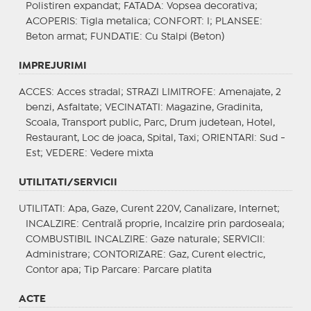
Polistiren expandat;
FATADA
: Vopsea decorativa;
ACOPERIS
: Tigla metalica;
CONFORT
: I;
PLANSEE
:
Beton armat;
FUNDATIE
: Cu Stalpi (Beton)
IMPREJURIMI
ACCES
: Acces stradal;
STRAZI LIMITROFE
: Amenajate, 2
benzi, Asfaltate;
VECINATATI
: Magazine, Gradinita,
Scoala, Transport public, Parc, Drum judetean, Hotel,
Restaurant, Loc de joaca, Spital, Taxi;
ORIENTARI
: Sud -
Est;
VEDERE
: Vedere mixta
UTILITATI/SERVICII
UTILITATI
: Apa, Gaze, Curent 220V, Canalizare, Internet;
INCALZIRE
: Centrală proprie, Incalzire prin pardoseala;
COMBUSTIBIL INCALZIRE
: Gaze naturale;
SERVICII
:
Administrare;
CONTORIZARE
: Gaz, Curent electric,
Contor apa;
Tip Parcare
: Parcare platita
ACTE