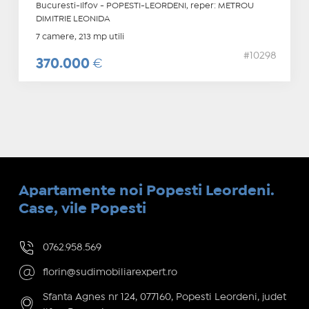
Bucuresti-Ilfov - POPESTI-LEORDENI, reper: METROU
DIMITRIE LEONIDA
7 camere, 213 mp utili
#10298
370.000
€
Apartamente noi Popesti Leordeni.
Case, vile Popesti
0762.958.569
florin@sudimobiliarexpert.ro
Sfanta Agnes nr 124, 077160, Popesti Leordeni, judet