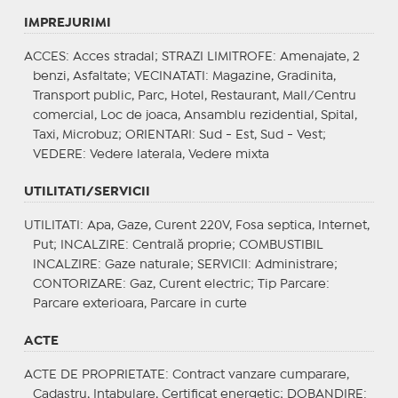
IMPREJURIMI
ACCES
: Acces stradal;
STRAZI LIMITROFE
: Amenajate, 2
benzi, Asfaltate;
VECINATATI
: Magazine, Gradinita,
Transport public, Parc, Hotel, Restaurant, Mall/Centru
comercial, Loc de joaca, Ansamblu rezidential, Spital,
Taxi, Microbuz;
ORIENTARI
: Sud - Est, Sud - Vest;
VEDERE
: Vedere laterala, Vedere mixta
UTILITATI/SERVICII
UTILITATI
: Apa, Gaze, Curent 220V, Fosa septica, Internet,
Put;
INCALZIRE
: Centrală proprie;
COMBUSTIBIL
INCALZIRE
: Gaze naturale;
SERVICII
: Administrare;
CONTORIZARE
: Gaz, Curent electric;
Tip Parcare
:
Parcare exterioara, Parcare in curte
ACTE
ACTE DE PROPRIETATE
: Contract vanzare cumparare,
Cadastru, Intabulare, Certificat energetic;
DOBANDIRE
: