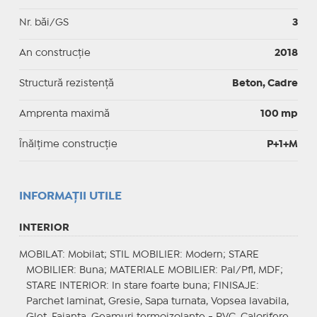
Nr. băi/GS
3
An construcție
2018
Structură rezistență
Beton, Cadre
Amprenta maximă
100 mp
Înălțime construcție
P+1+M
INFORMAŢII UTILE
INTERIOR
MOBILAT
: Mobilat;
STIL MOBILIER
: Modern;
STARE
MOBILIER
: Buna;
MATERIALE MOBILIER
: Pal/Pfl, MDF;
STARE INTERIOR
: In stare foarte buna;
FINISAJE
:
Parchet laminat, Gresie, Sapa turnata, Vopsea lavabila,
Glet, Faianta, Geamuri termoizolante - PVC, Calorifere