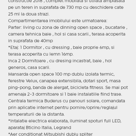
constructie 2018 , complet mobilata si utilata amplasata
pe un teren in suprafata de 730 mp cu deschidere cate
25 ml la doua strazi.
Compartimentarea imobilului este urmatoarea:
Parter: living cu zona de dinning open space , bucatarie ,
camera tehnica baie , hol si casa scarii., terasa acoperita
in suprafata de 40mp
*Etaj: 1 Dormitor , cu dressing , baie proprie 6mp, si
terasa acoperita cu lemn 16mp.
Inca 2 Dormitoare , cu dresing incastrat, baie , hol
generos, casa scarii.
Mansarda open space 100 mp dublu izolata termic,
ferestre Velux, canapea extensibila, dotari sport, masa
ping-pong, banda de alergat, bicicleta fitness. Se mai pot
amenaja 2-3 dormitoare si 1 baie instalatiile fiind trase.
Centrala termica Buderus cu panouri solare, comandata
prin aplicatie internet pentru pornire/oprire/reglajul
temperaturii de la distanta.
*Intalatie electrica elaborata, iluminat spoturi full LED,
aparataj Bticino Italia, Legrand
*Aer conditionat Mitsubishi dublu spliter