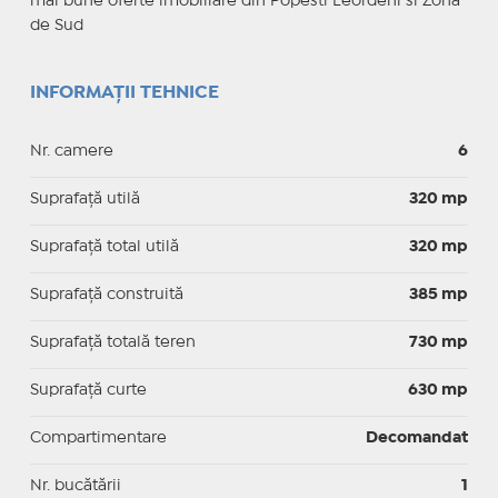
mai bune oferte imobiliare din Popesti Leordeni si Zona
de Sud
INFORMAȚII TEHNICE
Nr. camere
6
Suprafaţă utilă
320 mp
Suprafaţă total utilă
320 mp
Suprafaţă construită
385 mp
Suprafață totală teren
730 mp
Suprafaţă curte
630 mp
Compartimentare
Decomandat
Nr. bucătării
1