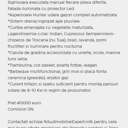
Sighisoara executata manual fiecare piesa diferita.
Fatada iluminata cu proiector Led
*Aspersoare Hunter udare gazon complet automatizata
*Sistem drenaj ingropat ape pluviale
*Curtea amenajata cu vegetatie maturizata,
Lagerstroemia-Liliac Indian, Cupressus Sempervirens-
chiparos de Toscana (nu Tuja), brazi, lavanda, pomi
fructiferi si iluminare pentru nocturna
*Casuta de gradina accesorizata cu unelte, scule, masina
tuns iarba
*Trambulina, cos basket, poarta fotbal, leagan
*Barbeque multifunctional, grill inox si placa fonta
ceramica (greedle), arzator gaz
*Curent trifazic si spatiu suficient pentru montaj panouri
solare de 8-10 Kw in regim de prosumator.
Pret 410000 euro
Comision 0%
Contactati echipa %SudImobiliarExpert.ro% pentru cele