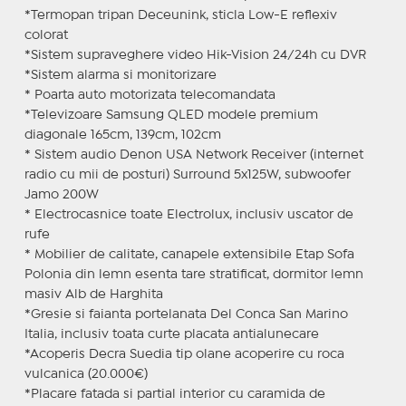
*Termopan tripan Deceunink, sticla Low-E reflexiv
colorat
*Sistem supraveghere video Hik-Vision 24/24h cu DVR
*Sistem alarma si monitorizare
* Poarta auto motorizata telecomandata
*Televizoare Samsung QLED modele premium
diagonale 165cm, 139cm, 102cm
* Sistem audio Denon USA Network Receiver (internet
radio cu mii de posturi) Surround 5x125W, subwoofer
Jamo 200W
* Electrocasnice toate Electrolux, inclusiv uscator de
rufe
* Mobilier de calitate, canapele extensibile Etap Sofa
Polonia din lemn esenta tare stratificat, dormitor lemn
masiv Alb de Harghita
*Gresie si faianta portelanata Del Conca San Marino
Italia, inclusiv toata curte placata antialunecare
*Acoperis Decra Suedia tip olane acoperire cu roca
vulcanica (20.000€)
*Placare fatada si partial interior cu caramida de