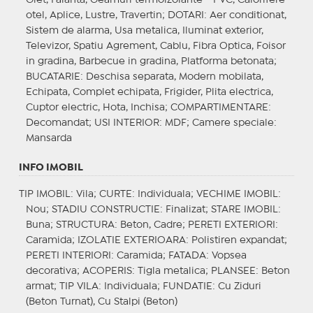
otel, Aplice, Lustre, Travertin;
DOTARI
: Aer conditionat,
Sistem de alarma, Usa metalica, Iluminat exterior,
Televizor, Spatiu Agrement, Cablu, Fibra Optica, Foisor
in gradina, Barbecue in gradina, Platforma betonata;
BUCATARIE
: Deschisa separata, Modern mobilata,
Echipata, Complet echipata, Frigider, Plita electrica,
Cuptor electric, Hota, Inchisa;
COMPARTIMENTARE
:
Decomandat;
USI INTERIOR
: MDF;
Camere speciale
:
Mansarda
INFO IMOBIL
TIP IMOBIL
: Vila;
CURTE
: Individuala;
VECHIME IMOBIL
:
Nou;
STADIU CONSTRUCTIE
: Finalizat;
STARE IMOBIL
:
Buna;
STRUCTURA
: Beton, Cadre;
PERETI EXTERIORI
:
Caramida;
IZOLATIE EXTERIOARA
: Polistiren expandat;
PERETI INTERIORI
: Caramida;
FATADA
: Vopsea
decorativa;
ACOPERIS
: Tigla metalica;
PLANSEE
: Beton
armat;
TIP VILA
: Individuala;
FUNDATIE
: Cu Ziduri
(Beton Turnat), Cu Stalpi (Beton)