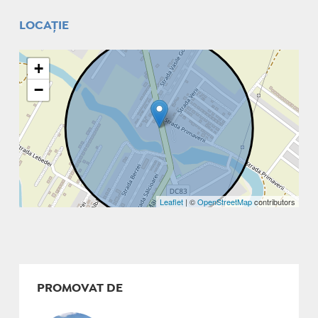
LOCAȚIE
+
−
Leaflet
| ©
OpenStreetMap
contributors
PROMOVAT DE