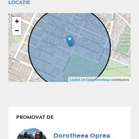
LOCAȚIE
+
−
Leaflet
| ©
OpenStreetMap
contributors
PROMOVAT DE
Dorotheea Oprea