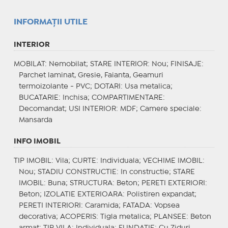
INFORMAŢII UTILE
INTERIOR
MOBILAT
: Nemobilat;
STARE INTERIOR
: Nou;
FINISAJE
:
Parchet laminat, Gresie, Faianta, Geamuri
termoizolante - PVC;
DOTARI
: Usa metalica;
BUCATARIE
: Inchisa;
COMPARTIMENTARE
:
Decomandat;
USI INTERIOR
: MDF;
Camere speciale
:
Mansarda
INFO IMOBIL
TIP IMOBIL
: Vila;
CURTE
: Individuala;
VECHIME IMOBIL
:
Nou;
STADIU CONSTRUCTIE
: In constructie;
STARE
IMOBIL
: Buna;
STRUCTURA
: Beton;
PERETI EXTERIORI
:
Beton;
IZOLATIE EXTERIOARA
: Polistiren expandat;
PERETI INTERIORI
: Caramida;
FATADA
: Vopsea
decorativa;
ACOPERIS
: Tigla metalica;
PLANSEE
: Beton
armat;
TIP VILA
: Individuala;
FUNDATIE
: Cu Ziduri