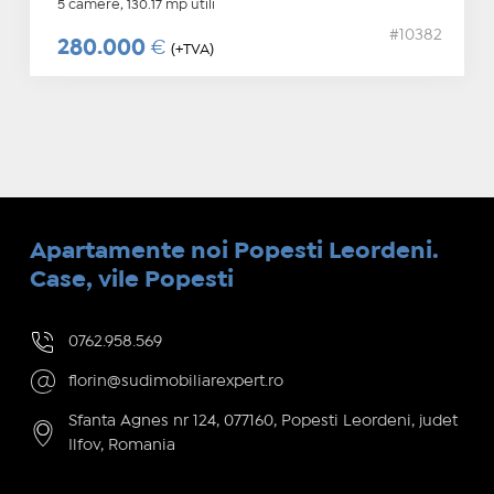
5 camere, 130.17 mp utili
#10382
280.000
€
(+TVA)
Apartamente noi Popesti Leordeni.
Case, vile Popesti
0762.958.569
florin@sudimobiliarexpert.ro
Sfanta Agnes nr 124, 077160, Popesti Leordeni, judet
Ilfov, Romania