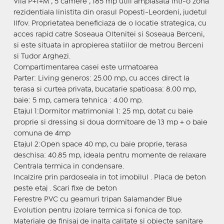
Vila P+1+M , 5 camere , 185 mp utili amplasata intr-o zona
rezidentiala linistita din orasul Popesti-Leordeni, judetul
Ilfov. Proprietatea beneficiaza de o locatie strategica, cu
acces rapid catre Soseaua Oltenitei si Soseaua Berceni,
si este situata in apropierea statiilor de metrou Berceni
si Tudor Arghezi.
Compartimentarea casei este urmatoarea
Parter: Living generos: 25.00 mp, cu acces direct la
terasa si curtea privata, bucatarie spatioasa: 8.00 mp,
baie: 5 mp, camera tehnica : 4.00 mp.
Etajul 1:Dormitor matrimonial 1: 25 mp, dotat cu baie
proprie si dressing si doua dormitoare de 13 mp + o baie
comuna de 4mp
Etajul 2:Open space 40 mp, cu baie proprie, terasa
deschisa: 40.85 mp, ideala pentru momente de relaxare
Centrala termica in condensare.
Incalzire prin pardoseala in tot imobilul . Placa de beton
peste etaj . Scari fixe de beton
Ferestre PVC cu geamuri tripan Salamander Blue
Evolution pentru izolare termica si fonica de top.
Materiale de finisaj de inalta calitate si obiecte sanitare