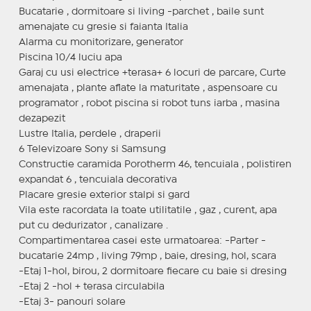
Bucatarie , dormitoare si living -parchet , baile sunt
amenajate cu gresie si faianta Italia
Alarma cu monitorizare, generator
Piscina 10/4 luciu apa
Garaj cu usi electrice +terasa+ 6 locuri de parcare, Curte
amenajata , plante aflate la maturitate , aspensoare cu
programator , robot piscina si robot tuns iarba , masina
dezapezit
Lustre Italia, perdele , draperii
6 Televizoare Sony si Samsung
Constructie caramida Porotherm 46, tencuiala , polistiren
expandat 6 , tencuiala decorativa
Placare gresie exterior stalpi si gard
Vila este racordata la toate utilitatile , gaz , curent, apa
put cu dedurizator , canalizare .
Compartimentarea casei este urmatoarea: -Parter -
bucatarie 24mp , living 79mp , baie, dresing, hol, scara
-Etaj 1-hol, birou, 2 dormitoare fiecare cu baie si dresing
-Etaj 2 -hol + terasa circulabila
-Etaj 3- panouri solare