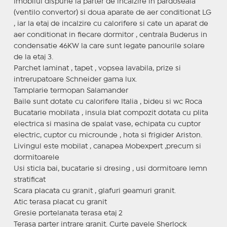
Imobilul dispune la parter de incalzire in pardoseala
(ventilo convertor) si doua aparate de aer conditionat LG
, iar la etaj de incalzire cu calorifere si cate un aparat de
aer conditionat in fiecare dormitor , centrala Buderus in
condensatie 46KW la care sunt legate panourile solare
de la etaj 3.
Parchet laminat , tapet , vopsea lavabila, prize si
intrerupatoare Schneider gama lux.
Tamplarie termopan Salamander
Baile sunt dotate cu calorifere Italia , bideu si wc Roca
Bucatarie mobilata , insula blat compozit dotata cu plita
electrica si masina de spalat vase, echipata cu cuptor
electric, cuptor cu microunde , hota si frigider Ariston.
Livingul este mobilat , canapea Mobexpert ,precum si
dormitoarele
Usi sticla bai, bucatarie si dresing , usi dormitoare lemn
stratificat
Scara placata cu granit , glafuri geamuri granit.
Atic terasa placat cu granit
Gresie portelanata terasa etaj 2
Terasa parter intrare granit. Curte pavele Sherlock