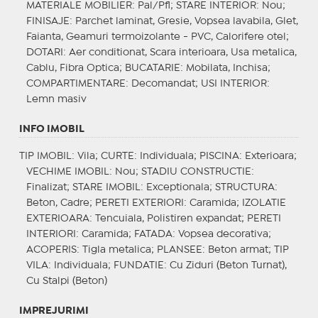
MATERIALE MOBILIER
: Pal/Pfl;
STARE INTERIOR
: Nou;
FINISAJE
: Parchet laminat, Gresie, Vopsea lavabila, Glet,
Faianta, Geamuri termoizolante - PVC, Calorifere otel;
DOTARI
: Aer conditionat, Scara interioara, Usa metalica,
Cablu, Fibra Optica;
BUCATARIE
: Mobilata, Inchisa;
COMPARTIMENTARE
: Decomandat;
USI INTERIOR
:
Lemn masiv
INFO IMOBIL
TIP IMOBIL
: Vila;
CURTE
: Individuala;
PISCINA
: Exterioara;
VECHIME IMOBIL
: Nou;
STADIU CONSTRUCTIE
:
Finalizat;
STARE IMOBIL
: Exceptionala;
STRUCTURA
:
Beton, Cadre;
PERETI EXTERIORI
: Caramida;
IZOLATIE
EXTERIOARA
: Tencuiala, Polistiren expandat;
PERETI
INTERIORI
: Caramida;
FATADA
: Vopsea decorativa;
ACOPERIS
: Tigla metalica;
PLANSEE
: Beton armat;
TIP
VILA
: Individuala;
FUNDATIE
: Cu Ziduri (Beton Turnat),
Cu Stalpi (Beton)
IMPREJURIMI