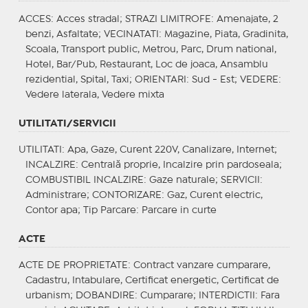
ACCES
: Acces stradal;
STRAZI LIMITROFE
: Amenajate, 2
benzi, Asfaltate;
VECINATATI
: Magazine, Piata, Gradinita,
Scoala, Transport public, Metrou, Parc, Drum national,
Hotel, Bar/Pub, Restaurant, Loc de joaca, Ansamblu
rezidential, Spital, Taxi;
ORIENTARI
: Sud - Est;
VEDERE
:
Vedere laterala, Vedere mixta
UTILITATI/SERVICII
UTILITATI
: Apa, Gaze, Curent 220V, Canalizare, Internet;
INCALZIRE
: Centrală proprie, Incalzire prin pardoseala;
COMBUSTIBIL INCALZIRE
: Gaze naturale;
SERVICII
:
Administrare;
CONTORIZARE
: Gaz, Curent electric,
Contor apa;
Tip Parcare
: Parcare in curte
ACTE
ACTE DE PROPRIETATE
: Contract vanzare cumparare,
Cadastru, Intabulare, Certificat energetic, Certificat de
urbanism;
DOBANDIRE
: Cumparare;
INTERDICTII
: Fara