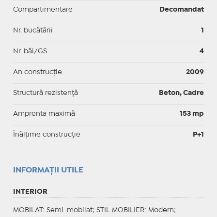
Compartimentare
Decomandat
Nr. bucătării
1
Nr. băi/GS
4
An construcție
2009
Structură rezistență
Beton, Cadre
Amprenta maximă
153 mp
Înălțime construcție
P+1
INFORMAŢII UTILE
INTERIOR
MOBILAT
: Semi-mobilat;
STIL MOBILIER
: Modern;