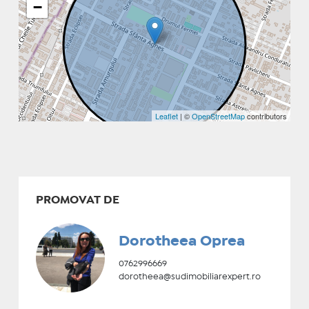
−
Leaflet
| ©
OpenStreetMap
contributors
PROMOVAT DE
Dorotheea Oprea
0762996669
dorotheea@sudimobiliarexpert.ro