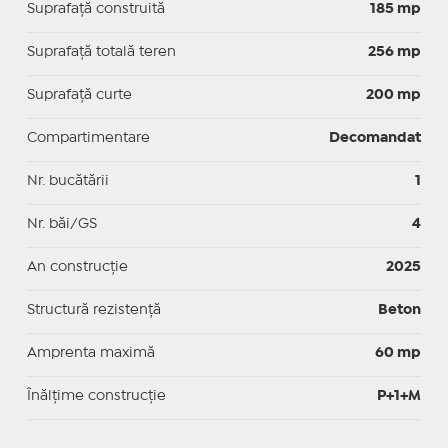
Suprafaţă construită
185 mp
Suprafață totală teren
256 mp
Suprafaţă curte
200 mp
Compartimentare
Decomandat
Nr. bucătării
1
Nr. băi/GS
4
An construcție
2025
Structură rezistență
Beton
Amprenta maximă
60 mp
Înălțime construcție
P+1+M