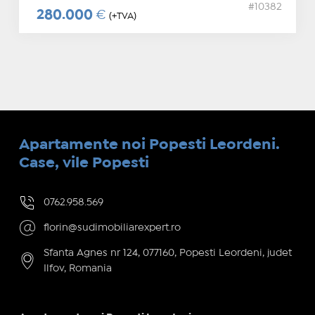
#10382
280.000
€
(+TVA)
Apartamente noi Popesti Leordeni.
Case, vile Popesti
0762.958.569
florin@sudimobiliarexpert.ro
Sfanta Agnes nr 124, 077160, Popesti Leordeni, judet
Ilfov, Romania