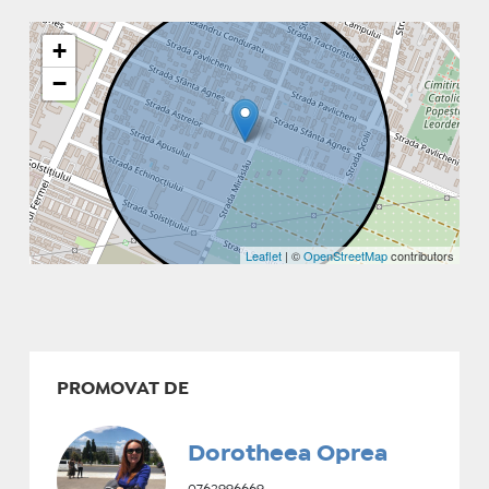
+
−
Leaflet
| ©
OpenStreetMap
contributors
PROMOVAT DE
Dorotheea Oprea