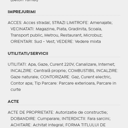
IMPREJURIMI
ACCES
: Acces stradal;
STRAZI LIMITROFE
: Amenajate;
VECINATATI
: Magazine, Piata, Gradinita, Scoala,
Transport public, Metrou, Restaurant, Microbuz;
ORIENTARI
: Sud - Vest;
VEDERE
: Vedere mixta
UTILITATI/SERVICII
UTILITATI
: Apa, Gaze, Curent 220V, Canalizare, Internet;
INCALZIRE
: Centrală proprie;
COMBUSTIBIL INCALZIRE
:
Gaze naturale;
CONTORIZARE
: Gaz, Curent electric,
Contor apa;
Tip Parcare
: Parcare exterioara, Parcare in
curte
ACTE
ACTE DE PROPRIETATE
: Autorizatie de constructie;
DOBANDIRE
: Cumparare;
INTERDICTII
: Fara sarcini;
ACHITARE
: Achitat integral;
FORMA TITLULUI DE