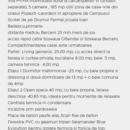
Vila P+1+M individuala lipita la calcan(pereti si fundatii
separate), 5 camere , 185 mp utili zona de case-vile din
orasul Popesti-Leordeni in apropiere de Campusul
Scolar de pe Drumul Fermei,scoala Ioan
Badescu,primarie
distanta metrou Berceni 25 min.mers pe jos
acces rapid catre Soseaua Oltenitei si Soseaua Berceni,
Compartimentarea casei este urmatoarea
Parter: Living generos: 25.00 mp, cu acces direct la
terasa si curtea privata, bucatarie 8.00 mp, baie: 5 mp,
camera tehnica : 4.00 mp.
Etajul 1:Dormitor matrimonial -25 mp, cu baie proprie si
dressing si doua dormitoare de 13 mp + o baie comuna
de 4mp
Etajul 2:Open space 40 mp, cu baie proprie, terasa
deschisa: 40.85 mp, ideala pentru momente de relaxare
Centrala termica in condensare.
Incalzire prin pardoseala
Placa de beton peste etaj ,Scari fixe de beton
Ferestre PVC cu geamuri tripan Salamander Blue
Evolution pentru izolare termica si fonica de top.