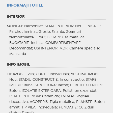
INFORMAŢII UTILE
INTERIOR
MOBILAT
: Nemobilat;
STARE INTERIOR
: Nou;
FINISAJE
:
Parchet laminat, Gresie, Faianta, Geamuri
termoizolante - PVC;
DOTARI
: Usa metalica;
BUCATARIE
: Inchisa;
COMPARTIMENTARE
:
Decomandat;
USI INTERIOR
: MDF;
Camere speciale
:
Mansarda
INFO IMOBIL
TIP IMOBIL
: Vila;
CURTE
: Individuala;
VECHIME IMOBIL
:
Nou;
STADIU CONSTRUCTIE
: In constructie;
STARE
IMOBIL
: Buna;
STRUCTURA
: Beton;
PERETI EXTERIORI
:
Beton;
IZOLATIE EXTERIOARA
: Polistiren expandat;
PERETI INTERIORI
: Caramida;
FATADA
: Vopsea
decorativa;
ACOPERIS
: Tigla metalica;
PLANSEE
: Beton
armat;
TIP VILA
: Individuala;
FUNDATIE
: Cu Ziduri
(Beton Turnat)