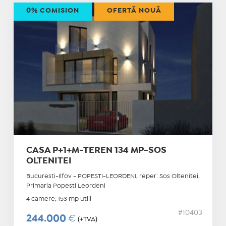
0% COMISION
OFERTĂ NOUĂ
CASA P+1+M-TEREN 134 MP-SOS
OLTENITEI
Bucuresti-Ilfov - POPESTI-LEORDENI, reper: Sos Oltenitei,
Primaria Popesti Leordeni
4 camere, 153 mp utili
#10403
244.000
€
(+TVA)