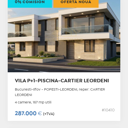
0% COMISION
OFERTĂ NOUĂ
VILA P+1-PISCINA-CARTIER LEORDENI
Bucuresti-Ilfov - POPESTI-LEORDENI, reper: CARTIER
LEORDENI
4 camere, 167 mp utili
#10410
287.000
€
(+TVA)