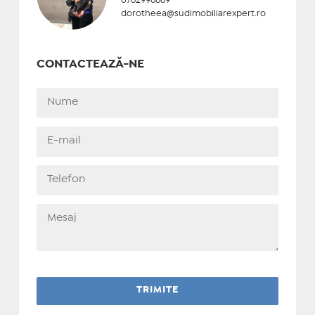
0762996669
dorotheea@sudimobiliarexpert.ro
CONTACTEAZĂ-NE