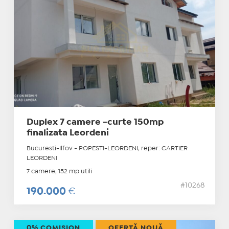
Duplex 7 camere -curte 150mp
finalizata Leordeni
Bucuresti-Ilfov - POPESTI-LEORDENI, reper: CARTIER
LEORDENI
7 camere, 152 mp utili
#10268
190.000
€
0% COMISION
OFERTĂ NOUĂ