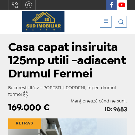
Casa capat insiruita
125mp utili -adiacent
Drumul Fermei
Bucuresti-Ilfov - POPESTI-LEORDENI, reper: drumul
fermei
Menționează când ne suni:
169.000
€
ID: 9683
RETRAS