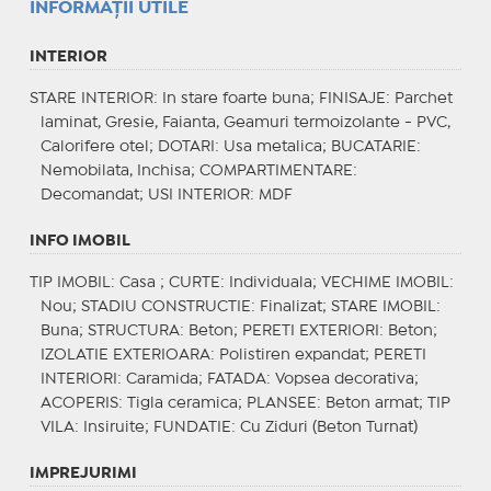
INFORMAŢII UTILE
INTERIOR
STARE INTERIOR
: In stare foarte buna;
FINISAJE
: Parchet
laminat, Gresie, Faianta, Geamuri termoizolante - PVC,
Calorifere otel;
DOTARI
: Usa metalica;
BUCATARIE
:
Nemobilata, Inchisa;
COMPARTIMENTARE
:
Decomandat;
USI INTERIOR
: MDF
INFO IMOBIL
TIP IMOBIL
: Casa ;
CURTE
: Individuala;
VECHIME IMOBIL
:
Nou;
STADIU CONSTRUCTIE
: Finalizat;
STARE IMOBIL
:
Buna;
STRUCTURA
: Beton;
PERETI EXTERIORI
: Beton;
IZOLATIE EXTERIOARA
: Polistiren expandat;
PERETI
INTERIORI
: Caramida;
FATADA
: Vopsea decorativa;
ACOPERIS
: Tigla ceramica;
PLANSEE
: Beton armat;
TIP
VILA
: Insiruite;
FUNDATIE
: Cu Ziduri (Beton Turnat)
IMPREJURIMI