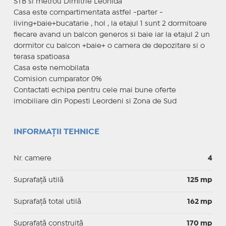
STB si metrou Dimitrie Leonida
Casa este compartimentata astfel -parter -
living+baie+bucatarie , hol , la etajul 1 sunt 2 dormitoare
fiecare avand un balcon generos si baie iar la etajul 2 un
dormitor cu balcon +baie+ o camera de depozitare si o
terasa spatioasa
Casa este nemobilata
Comision cumparator 0%
Contactati echipa pentru cele mai bune oferte
imobiliare din Popesti Leordeni si Zona de Sud
INFORMAȚII TEHNICE
Nr. camere
4
Suprafaţă utilă
125 mp
Suprafaţă total utilă
162 mp
Suprafaţă construită
170 mp