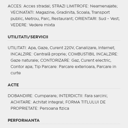
ACCES
: Acces stradal;
STRAZI LIMITROFE
: Neamenajate;
VECINATATI
: Magazine, Gradinita, Scoala, Transport
public, Metrou, Parc, Restaurant;
ORIENTARI
: Sud - Vest;
VEDERE
: Vedere mixta
UTILITATI/SERVICII
UTILITATI
: Apa, Gaze, Curent 220V, Canalizare, Internet;
INCALZIRE
: Centrală proprie;
COMBUSTIBIL INCALZIRE
:
Gaze naturale;
CONTORIZARE
: Gaz, Curent electric,
Contor apa;
Tip Parcare
: Parcare exterioara, Parcare in
curte
ACTE
DOBANDIRE
: Cumparare;
INTERDICTII
: Fara sarcini;
ACHITARE
: Achitat integral;
FORMA TITLULUI DE
PROPRIETATE
: Persoana fizica
PERFORMANTA