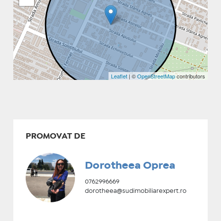
Leaflet
| ©
OpenStreetMap
contributors
PROMOVAT DE
Dorotheea Oprea
0762996669
dorotheea@sudimobiliarexpert.ro