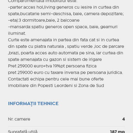
Compartimentata imobilului este:
-parter:acces hol,living generos cu iesire in curtea din
spate,bucatarie semi-deschisa, baie, camera depozitare;
-etaj:3 dormitoare,baie, 2 balcoane
-mansarda:spatiu generos open space, baie, geamuri
iluminat.
Curte este amenajata in partea din fata cat si in curtea
din spate cu piatra naturala , spatiu verde ,loc de parcare
,brazi, poarta acces auto automata pe sina, iar curtea din
spate amenajata cu gazon si sistem de irigare
Pret 259000 euro+tva 19%pt persoana fizica
pret 259000 euro cu taxare inversa pe persoana juridica.
Contactati echipa pentru cele mai bune oferte
imobiliare din Popesti Leordeni si Zona de Sud
INFORMAȚII TEHNICE
Nr. camere
4
Suprafaţă utilă
187 mp