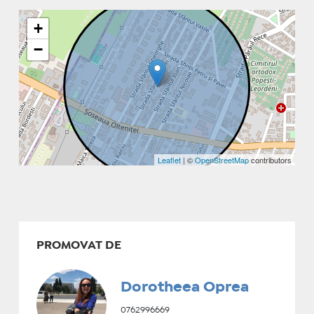
+
−
Leaflet
| ©
OpenStreetMap
contributors
PROMOVAT DE
Dorotheea Oprea
0762996669