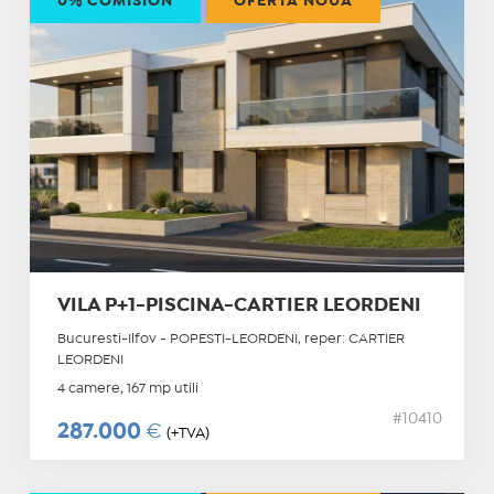
0% COMISION
OFERTĂ NOUĂ
VILA P+1-PISCINA-CARTIER LEORDENI
Bucuresti-Ilfov - POPESTI-LEORDENI, reper: CARTIER
LEORDENI
4 camere, 167 mp utili
#10410
287.000
€
(+TVA)