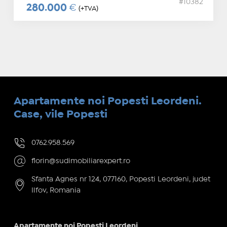
#10382
280.000
€
(+TVA)
Apartamente noi Popesti Leordeni.
Case, vile Popesti
0762.958.569
florin@sudimobiliarexpert.ro
Sfanta Agnes nr 124, 077160, Popesti Leordeni, judet
Ilfov, Romania
Apartamente noi Popesti Leordeni