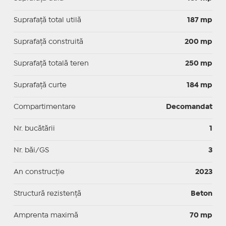
Suprafaţă total utilă
187 mp
Suprafaţă construită
200 mp
Suprafață totală teren
250 mp
Suprafaţă curte
184 mp
Compartimentare
Decomandat
Nr. bucătării
1
Nr. băi/GS
3
An construcție
2023
Structură rezistență
Beton
Amprenta maximă
70 mp