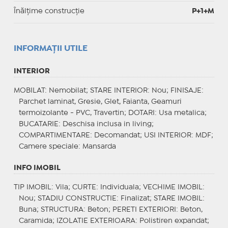
Înălțime construcție
P+1+M
INFORMAŢII UTILE
INTERIOR
MOBILAT
: Nemobilat;
STARE INTERIOR
: Nou;
FINISAJE
:
Parchet laminat, Gresie, Glet, Faianta, Geamuri
termoizolante - PVC, Travertin;
DOTARI
: Usa metalica;
BUCATARIE
: Deschisa inclusa in living;
COMPARTIMENTARE
: Decomandat;
USI INTERIOR
: MDF;
Camere speciale
: Mansarda
INFO IMOBIL
TIP IMOBIL
: Vila;
CURTE
: Individuala;
VECHIME IMOBIL
:
Nou;
STADIU CONSTRUCTIE
: Finalizat;
STARE IMOBIL
:
Buna;
STRUCTURA
: Beton;
PERETI EXTERIORI
: Beton,
Caramida;
IZOLATIE EXTERIOARA
: Polistiren expandat;