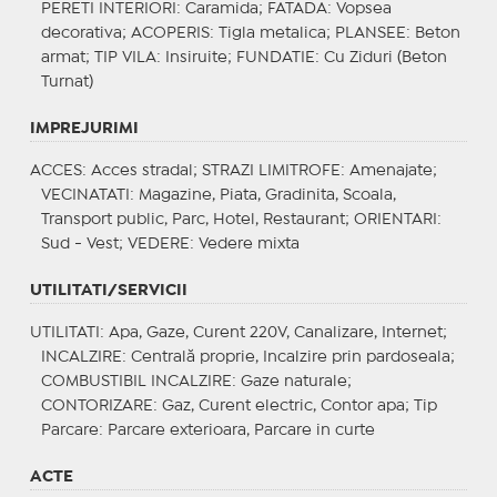
PERETI INTERIORI
: Caramida;
FATADA
: Vopsea
decorativa;
ACOPERIS
: Tigla metalica;
PLANSEE
: Beton
armat;
TIP VILA
: Insiruite;
FUNDATIE
: Cu Ziduri (Beton
Turnat)
IMPREJURIMI
ACCES
: Acces stradal;
STRAZI LIMITROFE
: Amenajate;
VECINATATI
: Magazine, Piata, Gradinita, Scoala,
Transport public, Parc, Hotel, Restaurant;
ORIENTARI
:
Sud - Vest;
VEDERE
: Vedere mixta
UTILITATI/SERVICII
UTILITATI
: Apa, Gaze, Curent 220V, Canalizare, Internet;
INCALZIRE
: Centrală proprie, Incalzire prin pardoseala;
COMBUSTIBIL INCALZIRE
: Gaze naturale;
CONTORIZARE
: Gaz, Curent electric, Contor apa;
Tip
Parcare
: Parcare exterioara, Parcare in curte
ACTE