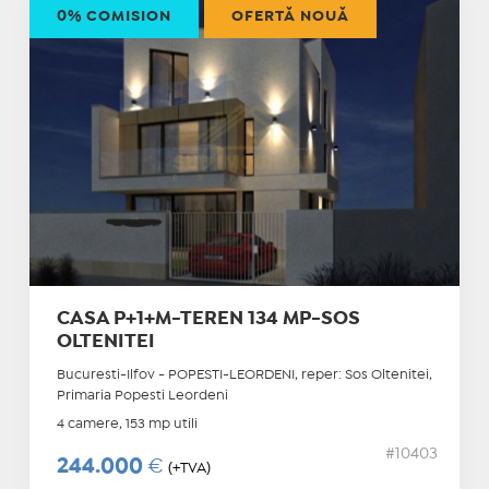
0% COMISION
OFERTĂ NOUĂ
CASA P+1+M-TEREN 134 MP-SOS
OLTENITEI
Bucuresti-Ilfov - POPESTI-LEORDENI, reper: Sos Oltenitei,
Primaria Popesti Leordeni
4 camere, 153 mp utili
#10403
244.000
€
(+TVA)