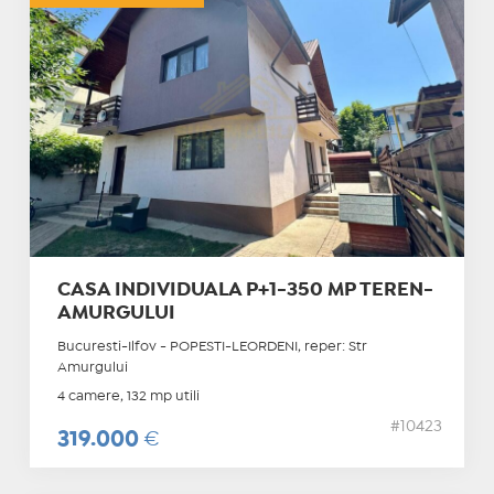
CASA INDIVIDUALA P+1-350 MP TEREN-
AMURGULUI
Bucuresti-Ilfov - POPESTI-LEORDENI, reper: Str
Amurgului
4 camere, 132 mp utili
#10423
319.000
€