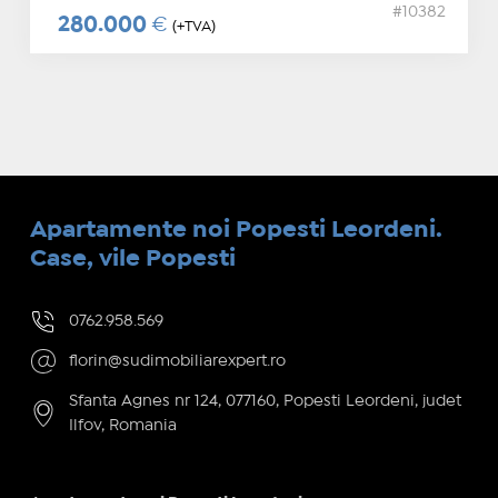
#10382
280.000
€
(+TVA)
Apartamente noi Popesti Leordeni.
Case, vile Popesti
0762.958.569
florin@sudimobiliarexpert.ro
Sfanta Agnes nr 124, 077160, Popesti Leordeni, judet
Ilfov, Romania