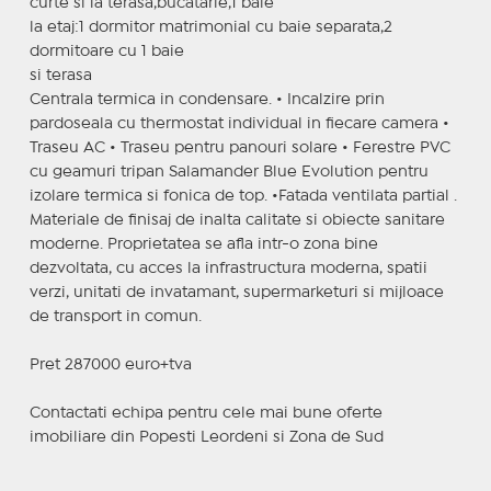
curte si la terasa,bucatarie,1 baie
la etaj:1 dormitor matrimonial cu baie separata,2
dormitoare cu 1 baie
si terasa
Centrala termica in condensare. • Incalzire prin
pardoseala cu thermostat individual in fiecare camera •
Traseu AC • Traseu pentru panouri solare • Ferestre PVC
cu geamuri tripan Salamander Blue Evolution pentru
izolare termica si fonica de top. •Fatada ventilata partial .
Materiale de finisaj de inalta calitate si obiecte sanitare
moderne. Proprietatea se afla intr-o zona bine
dezvoltata, cu acces la infrastructura moderna, spatii
verzi, unitati de invatamant, supermarketuri si mijloace
de transport in comun.
Pret 287000 euro+tva
Contactati echipa pentru cele mai bune oferte
imobiliare din Popesti Leordeni si Zona de Sud