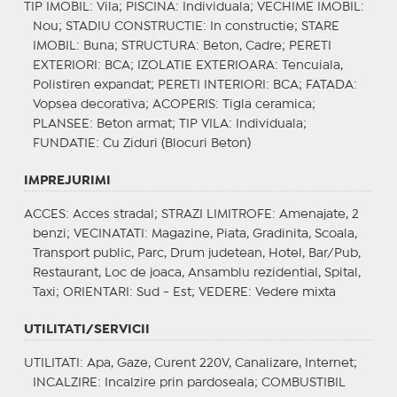
TIP IMOBIL
: Vila;
PISCINA
: Individuala;
VECHIME IMOBIL
:
Nou;
STADIU CONSTRUCTIE
: In constructie;
STARE
IMOBIL
: Buna;
STRUCTURA
: Beton, Cadre;
PERETI
EXTERIORI
: BCA;
IZOLATIE EXTERIOARA
: Tencuiala,
Polistiren expandat;
PERETI INTERIORI
: BCA;
FATADA
:
Vopsea decorativa;
ACOPERIS
: Tigla ceramica;
PLANSEE
: Beton armat;
TIP VILA
: Individuala;
FUNDATIE
: Cu Ziduri (Blocuri Beton)
IMPREJURIMI
ACCES
: Acces stradal;
STRAZI LIMITROFE
: Amenajate, 2
benzi;
VECINATATI
: Magazine, Piata, Gradinita, Scoala,
Transport public, Parc, Drum judetean, Hotel, Bar/Pub,
Restaurant, Loc de joaca, Ansamblu rezidential, Spital,
Taxi;
ORIENTARI
: Sud - Est;
VEDERE
: Vedere mixta
UTILITATI/SERVICII
UTILITATI
: Apa, Gaze, Curent 220V, Canalizare, Internet;
INCALZIRE
: Incalzire prin pardoseala;
COMBUSTIBIL