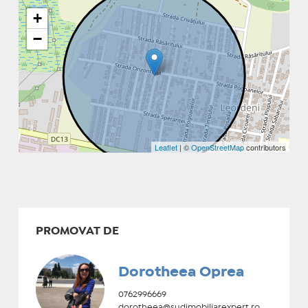
+
−
Leaflet
| ©
OpenStreetMap
contributors
PROMOVAT DE
Dorotheea Oprea
0762996669
dorotheea@sudimobiliarexpert.ro