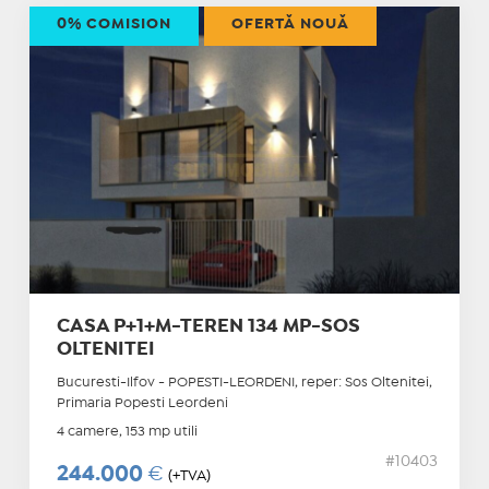
0% COMISION
OFERTĂ NOUĂ
CASA P+1+M-TEREN 134 MP-SOS
OLTENITEI
Bucuresti-Ilfov - POPESTI-LEORDENI, reper: Sos Oltenitei,
Primaria Popesti Leordeni
4 camere, 153 mp utili
#10403
244.000
€
(+TVA)