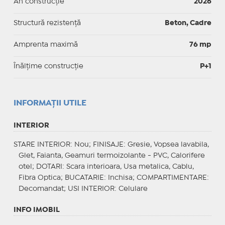
An construcție
2026
Structură rezistență
Beton, Cadre
Amprenta maximă
76 mp
Înălțime construcție
P+1
INFORMAŢII UTILE
INTERIOR
STARE INTERIOR
: Nou;
FINISAJE
: Gresie, Vopsea lavabila,
Glet, Faianta, Geamuri termoizolante - PVC, Calorifere
otel;
DOTARI
: Scara interioara, Usa metalica, Cablu,
Fibra Optica;
BUCATARIE
: Inchisa;
COMPARTIMENTARE
:
Decomandat;
USI INTERIOR
: Celulare
INFO IMOBIL