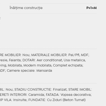
p
Înălțime construcție
P+1+M
t
RE MOBILIER
: Nou;
MATERIALE MOBILIER
: Pal/Pfl, MDF;
resie, Faianta;
DOTARI
: Aer conditionat, Usa metalica,
living, Mobilata, Modern mobilata, Complet echipata;
MDF;
Camere speciale
: Mansarda
IL
: Nou;
STADIU CONSTRUCTIE
: Finalizat;
STARE IMOBIL
:
ERETI INTERIORI
: Caramida;
FATADA
: Vopsea decorativa;
IP VILA
: Insiruite;
FUNDATIE
: Cu Ziduri (Beton Turnat)