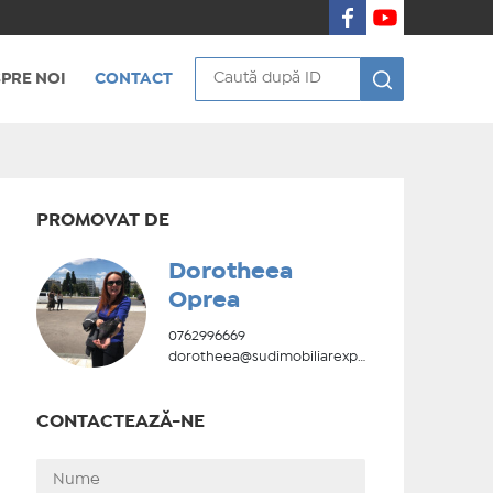
PRE NOI
CONTACT
PROMOVAT DE
Dorotheea
Oprea
0762996669
dorotheea@sudimobiliarexpert.ro
CONTACTEAZĂ-NE