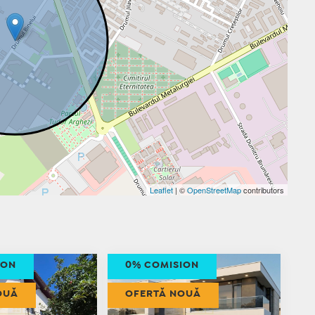
Leaflet
| ©
OpenStreetMap
contributors
ION
0% COMISION
OUĂ
OFERTĂ NOUĂ