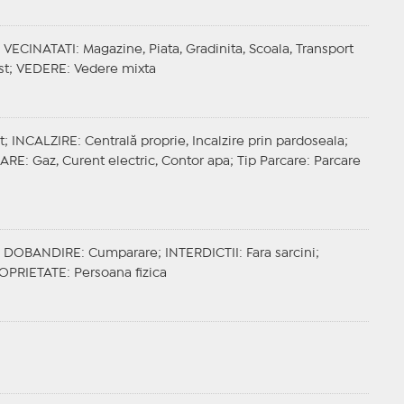
;
VECINATATI
: Magazine, Piata, Gradinita, Scoala, Transport
st;
VEDERE
: Vedere mixta
t;
INCALZIRE
: Centrală proprie, Incalzire prin pardoseala;
ZARE
: Gaz, Curent electric, Contor apa;
Tip Parcare
: Parcare
;
DOBANDIRE
: Cumparare;
INTERDICTII
: Fara sarcini;
OPRIETATE
: Persoana fizica