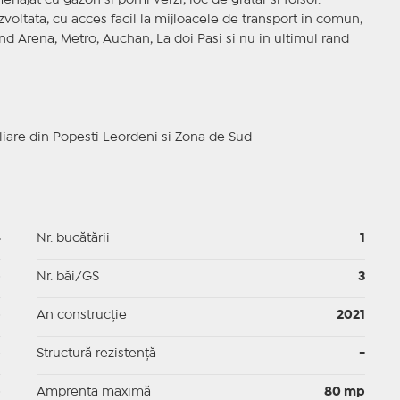
ajat cu gazon si pomi verzi, loc de gratar si foisor.
zvoltata, cu acces facil la mijloacele de transport in comun,
and Arena, Metro, Auchan, La doi Pasi si nu in ultimul rand
iare din Popesti Leordeni si Zona de Sud
4
Nr. bucătării
1
p
Nr. băi/GS
3
p
An construcție
2021
p
Structură rezistență
-
p
Amprenta maximă
80 mp