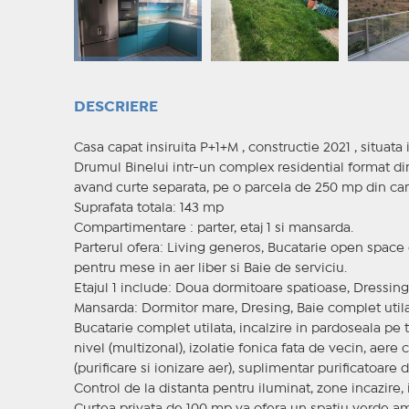
DESCRIERE
Casa capat insiruita P+1+M , constructie 2021 , situata
Drumul Binelui intr-un complex residential format d
avand curte separata, pe o parcela de 250 mp din car
Suprafata totala: 143 mp
Compartimentare : parter, etaj 1 si mansarda.
Parterul ofera: Living generos, Bucatarie open space 
pentru mese in aer liber si Baie de serviciu.
Etajul 1 include: Doua dormitoare spatioase, Dressing
Mansarda: Dormitor mare, Dresing, Baie complet utilat
Bucatarie complet utilata, incalzire in pardoseala pe 
nivel (multizonal), izolatie fonica fata de vecin, aer
(purificare si ionizare aer), suplimentar purificatoare
Control de la distanta pentru iluminat, zone incazire, 