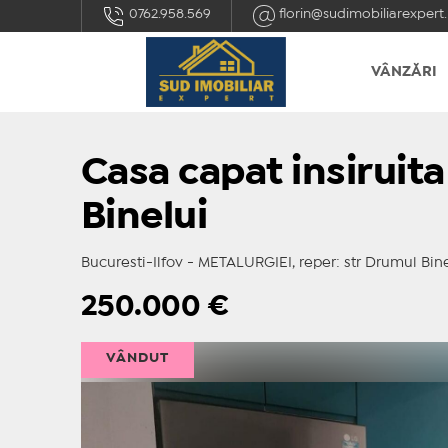
0762.958.569
florin@sudimobiliarexpert.
VÂNZĂRI
Casa capat insirui
Binelui
Bucuresti-Ilfov - METALURGIEI, reper: str Drumul Bine
250.000
€
VÂNDUT