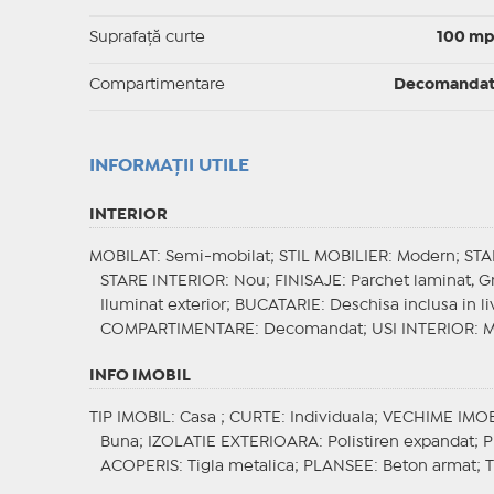
Suprafaţă curte
100 m
Compartimentare
Decomanda
INFORMAŢII UTILE
INTERIOR
MOBILAT
: Semi-mobilat;
STIL MOBILIER
: Modern;
STA
STARE INTERIOR
: Nou;
FINISAJE
: Parchet laminat, G
Iluminat exterior;
BUCATARIE
: Deschisa inclusa in 
COMPARTIMENTARE
: Decomandat;
USI INTERIOR
: 
INFO IMOBIL
TIP IMOBIL
: Casa ;
CURTE
: Individuala;
VECHIME IMOB
Buna;
IZOLATIE EXTERIOARA
: Polistiren expandat;
P
ACOPERIS
: Tigla metalica;
PLANSEE
: Beton armat;
T