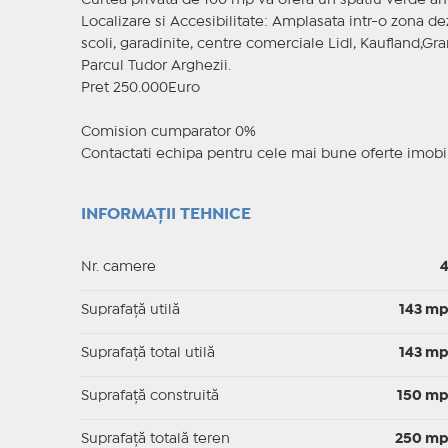
Curtea privata de 100 mp va ofera un spatiu verde amen
Localizare si Accesibilitate: Amplasata intr-o zona de
scoli, garadinite, centre comerciale Lidl, Kaufland,Gr
Parcul Tudor Arghezii.
Pret 250.000Euro
Comision cumparator 0%
Contactati echipa pentru cele mai bune oferte imobil
INFORMAȚII TEHNICE
Nr. camere
Suprafaţă utilă
143 m
Suprafaţă total utilă
143 m
Suprafaţă construită
150 m
Suprafață totală teren
250 m