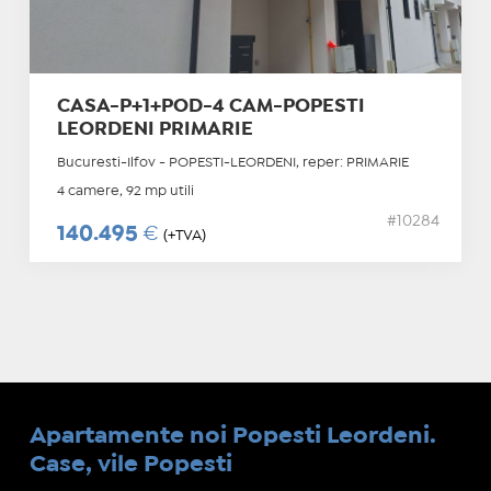
CASA-P+1+POD-4 CAM-POPESTI
LEORDENI PRIMARIE
Bucuresti-Ilfov - POPESTI-LEORDENI, reper: PRIMARIE
4 camere, 92 mp utili
#10284
140.495
€
(+TVA)
Apartamente noi Popesti Leordeni.
Case, vile Popesti