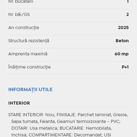
Nr. bucătării
1
Nr. băi/GS
2
An construcție
2025
Structură rezistență
Beton
Amprenta maximă
60 mp
Înălțime construcție
P+1
INFORMAŢII UTILE
INTERIOR
STARE INTERIOR
: Nou;
FINISAJE
: Parchet laminat, Gresie,
Sapa turnata, Faianta, Geamuri termoizolante - PVC;
DOTARI
: Usa metalica;
BUCATARIE
: Nemobilata,
Inchisa;
COMPARTIMENTARE
: Decomandat;
USI