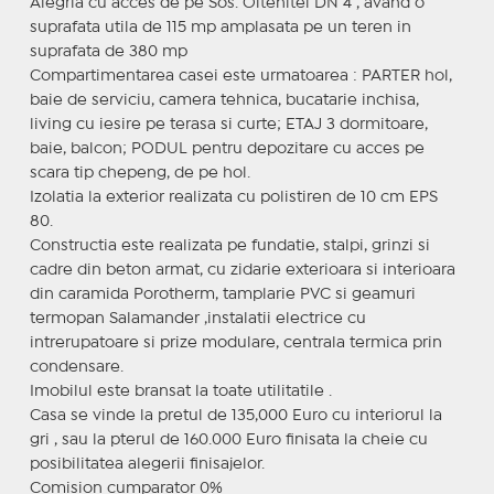
Alegria cu acces de pe Sos. Oltenitei DN 4 , avand o
suprafata utila de 115 mp amplasata pe un teren in
suprafata de 380 mp
Compartimentarea casei este urmatoarea : PARTER hol,
baie de serviciu, camera tehnica, bucatarie inchisa,
living cu iesire pe terasa si curte; ETAJ 3 dormitoare,
baie, balcon; PODUL pentru depozitare cu acces pe
scara tip chepeng, de pe hol.
Izolatia la exterior realizata cu polistiren de 10 cm EPS
80.
Constructia este realizata pe fundatie, stalpi, grinzi si
cadre din beton armat, cu zidarie exterioara si interioara
din caramida Porotherm, tamplarie PVC si geamuri
termopan Salamander ,instalatii electrice cu
intrerupatoare si prize modulare, centrala termica prin
condensare.
Imobilul este bransat la toate utilitatile .
Casa se vinde la pretul de 135,000 Euro cu interiorul la
gri , sau la pterul de 160.000 Euro finisata la cheie cu
posibilitatea alegerii finisajelor.
Comision cumparator 0%