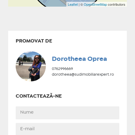
Leaflet
| ©
OpenStreetMap
contributors
PROMOVAT DE
Dorotheea Oprea
0762996669
dorotheea@sudimobiliarexpert.ro
CONTACTEAZĂ-NE