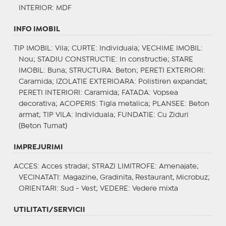
INTERIOR
: MDF
INFO IMOBIL
TIP IMOBIL
: Vila;
CURTE
: Individuala;
VECHIME IMOBIL
:
Nou;
STADIU CONSTRUCTIE
: In constructie;
STARE
IMOBIL
: Buna;
STRUCTURA
: Beton;
PERETI EXTERIORI
:
Caramida;
IZOLATIE EXTERIOARA
: Polistiren expandat;
PERETI INTERIORI
: Caramida;
FATADA
: Vopsea
decorativa;
ACOPERIS
: Tigla metalica;
PLANSEE
: Beton
armat;
TIP VILA
: Individuala;
FUNDATIE
: Cu Ziduri
(Beton Turnat)
IMPREJURIMI
ACCES
: Acces stradal;
STRAZI LIMITROFE
: Amenajate;
VECINATATI
: Magazine, Gradinita, Restaurant, Microbuz;
ORIENTARI
: Sud - Vest;
VEDERE
: Vedere mixta
UTILITATI/SERVICII