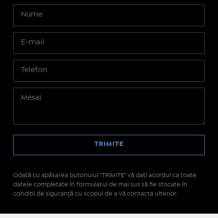
Odată cu apăsarea butonului "TRIMITE" vă daţi acordul ca toate
datele completate în formularul de mai sus să fie stocate în
condiţii de siguranţă cu scopul de a vă contacta ulterior.