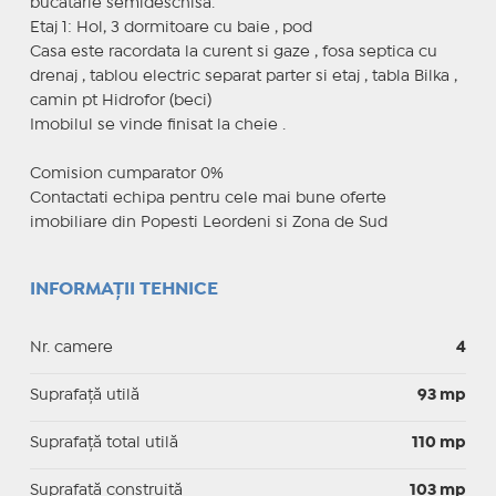
bucatarie semideschisa.
Etaj 1: Hol, 3 dormitoare cu baie , pod
Casa este racordata la curent si gaze , fosa septica cu
drenaj , tablou electric separat parter si etaj , tabla Bilka ,
camin pt Hidrofor (beci)
Imobilul se vinde finisat la cheie .
Comision cumparator 0%
Contactati echipa pentru cele mai bune oferte
imobiliare din Popesti Leordeni si Zona de Sud
INFORMAȚII TEHNICE
Nr. camere
4
Suprafaţă utilă
93 mp
Suprafaţă total utilă
110 mp
Suprafaţă construită
103 mp