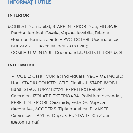
INFORMAŢII UTILE
INTERIOR
MOBILAT
: Nemobilat;
STARE INTERIOR
: Nou;
FINISAJE
:
Parchet laminat, Gresie, Vopsea lavabila, Faianta,
Geamuri termoizolante - PVC;
DOTARI
: Usa metalica;
BUCATARIE
: Deschisa inclusa in living;
COMPARTIMENTARE
: Decomandat;
USI INTERIOR
: MDF
INFO IMOBIL
TIP IMOBIL
: Casa ;
CURTE
: Individuala;
VECHIME IMOBIL
:
Nou;
STADIU CONSTRUCTIE
: Finalizat;
STARE IMOBIL
:
Buna;
STRUCTURA
: Beton;
PERETI EXTERIORI
:
Caramida;
IZOLATIE EXTERIOARA
: Polistiren expandat;
PERETI INTERIORI
: Caramida;
FATADA
: Vopsea
decorativa;
ACOPERIS
: Tigla metalica;
PLANSEE
:
Caramida;
TIP VILA
: Duplex;
FUNDATIE
: Cu Ziduri
(Beton Turnat)