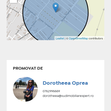
Leaflet
| ©
OpenStreetMap
contributors
PROMOVAT DE
Dorotheea Oprea
0762996669
dorotheea@sudimobiliarexpert.ro