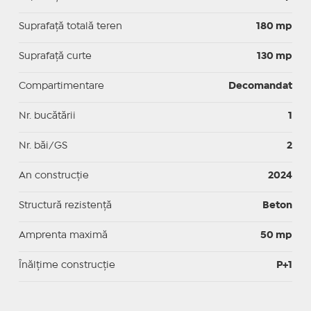
Suprafață totală teren
180 mp
Suprafaţă curte
130 mp
Compartimentare
Decomandat
Nr. bucătării
1
Nr. băi/GS
2
An construcție
2024
Structură rezistență
Beton
Amprenta maximă
50 mp
Înălțime construcție
P+1