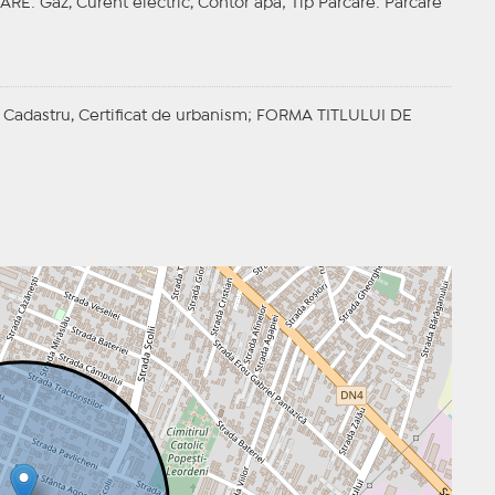
ZARE
: Gaz, Curent electric, Contor apa;
Tip Parcare
: Parcare
 Cadastru, Certificat de urbanism;
FORMA TITLULUI DE