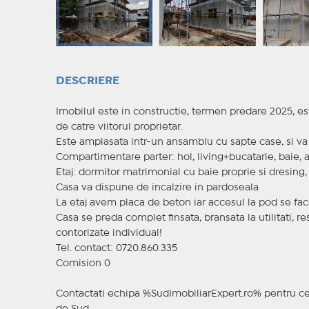
DESCRIERE
Imobilul este in constructie, termen predare 2025, est
de catre viitorul proprietar.
Este amplasata intr-un ansamblu cu sapte case, si va fi
Compartimentare parter: hol, living+bucatarie, baie, 
Etaj: dormitor matrimonial cu baie proprie si dresing,
Casa va dispune de incalzire in pardoseala
La etaj avem placa de beton iar accesul la pod se fa
Casa se preda complet finsata, bransata la utilitati, re
contorizate individual!
Tel. contact: 0720.860.335
Comision 0
Contactati echipa %SudImobiliarExpert.ro% pentru ce