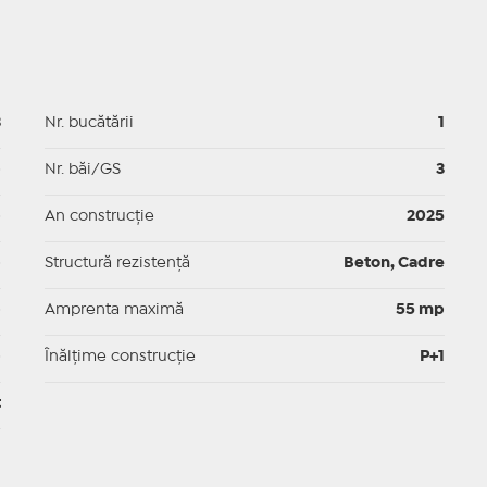
3
Nr. bucătării
1
p
Nr. băi/GS
3
p
An construcție
2025
p
Structură rezistență
Beton, Cadre
p
Amprenta maximă
55 mp
p
Înălțime construcție
P+1
t