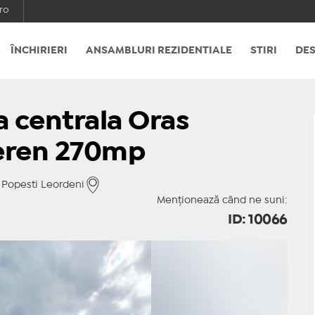
ro
ÎNCHIRIERI
ANSAMBLURI REZIDENTIALE
STIRI
DES
a centrala Oras
teren 270mp
 Popesti Leordeni
Menționează când ne suni:
ID: 10066