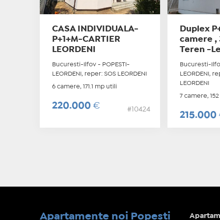
CASA INDIVIDUALA-
Duplex P
P+1+M-CARTIER
camere , 
LEORDENI
Teren -L
Bucuresti-Ilfov - POPESTI-
Bucuresti-Ilf
LEORDENI, reper: SOS LEORDENI
LEORDENI, re
LEORDENI
6 camere, 171.1 mp utili
7 camere, 152 
220.000
€
#10424
215.000
Apartamente noi Popesti
Apartame