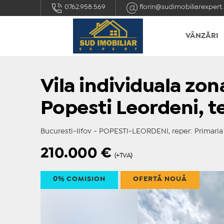
0762.958.569
florin@sudimobiliarexpert.
VÂNZĂRI
Vila individuala zon
Popesti Leordeni, 
Bucuresti-Ilfov - POPESTI-LEORDENI, reper: Primaria
210.000
€
(+TVA)
0% COMISION
OFERTĂ NOUĂ