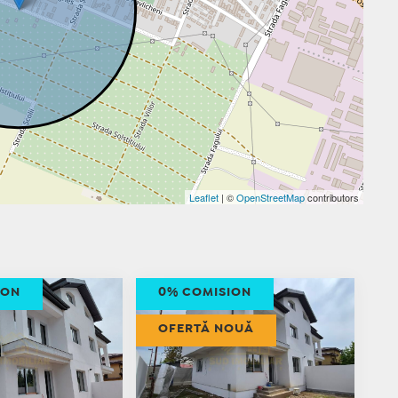
Leaflet
| ©
OpenStreetMap
contributors
ION
0% COMISION
OFERTĂ NOUĂ