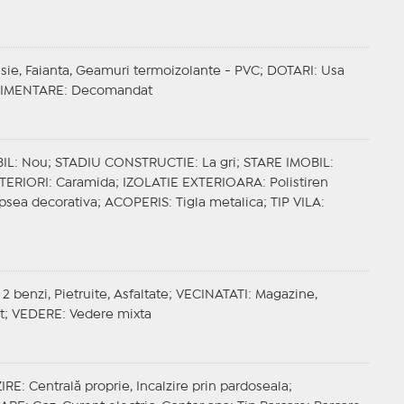
esie, Faianta, Geamuri termoizolante - PVC;
DOTARI
: Usa
IMENTARE
: Decomandat
IL
: Nou;
STADIU CONSTRUCTIE
: La gri;
STARE IMOBIL
:
TERIORI
: Caramida;
IZOLATIE EXTERIOARA
: Polistiren
opsea decorativa;
ACOPERIS
: Tigla metalica;
TIP VILA
:
2 benzi, Pietruite, Asfaltate;
VECINATATI
: Magazine,
t;
VEDERE
: Vedere mixta
IRE
: Centrală proprie, Incalzire prin pardoseala;