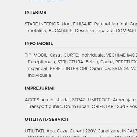
INTERIOR
STARE INTERIOR
: Nou;
FINISAJE
: Parchet laminat, Gr
metalica;
BUCATARIE
: Deschisa separata;
COMPART
INFO IMOBIL
TIP IMOBIL
: Casa ;
CURTE
: Individuala;
VECHIME IMOB
Exceptionala;
STRUCTURA
: Beton, Cadre;
PERETI EX
expandat;
PERETI INTERIORI
: Caramida;
FATADA
: V
Individuala
IMPREJURIMI
ACCES
: Acces stradal;
STRAZI LIMITROFE
: Amenajate, 
Transport public, Drum urban;
ORIENTARI
: Sud - Ves
UTILITATI/SERVICII
UTILITATI
: Apa, Gaze, Curent 220V, Canalizare;
INCALZ