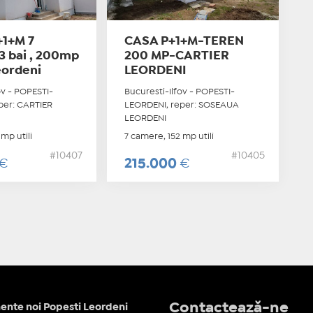
+1+M 7
CASA P+1+M-TEREN
3 bai , 200mp
200 MP-CARTIER
eordeni
LEORDENI
ov - POPESTI-
Bucuresti-Ilfov - POPESTI-
per: CARTIER
LEORDENI, reper: SOSEAUA
LEORDENI
mp utili
7 camere, 152 mp utili
#10407
#10405
€
215.000
€
Contactează-ne
nte noi Popesti Leordeni