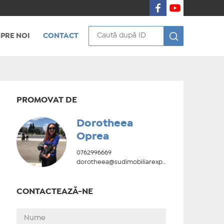
PRE NOI
CONTACT
PROMOVAT DE
Dorotheea
Oprea
0762996669
dorotheea@sudimobiliarexpert.ro
CONTACTEAZĂ-NE