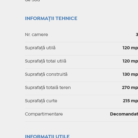
de Sud
INFORMAȚII TEHNICE
Nr. camere
Suprafaţă utilă
120 m
Suprafaţă total utilă
120 m
Suprafaţă construită
130 m
Suprafață totală teren
270 m
Suprafaţă curte
215 m
Compartimentare
Decomanda
INFORMAŢII UTILE