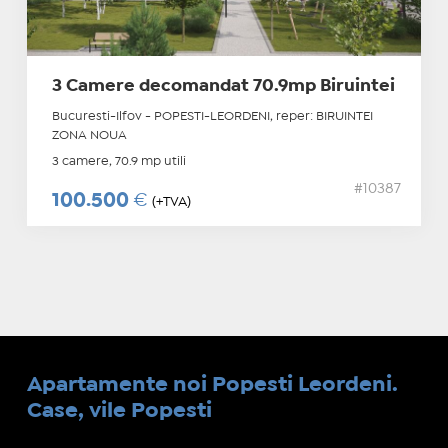
3 Camere decomandat 70.9mp Biruintei
Bucuresti-Ilfov - POPESTI-LEORDENI, reper: BIRUINTEI
ZONA NOUA
3 camere, 70.9 mp utili
#10387
100.500
€
(+TVA)
Apartamente noi Popesti Leordeni.
Case, vile Popesti