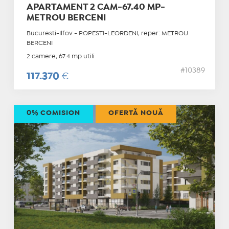
APARTAMENT 2 CAM-67.40 MP-
METROU BERCENI
Bucuresti-Ilfov - POPESTI-LEORDENI, reper: METROU
BERCENI
2 camere, 67.4 mp utili
#10389
117.370
€
0% COMISION
OFERTĂ NOUĂ