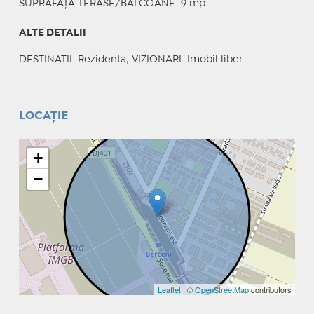
SUPRAFAȚĂ TERASE/BALCOANE: 9 mp
ALTE DETALII
DESTINATII
: Rezidenta;
VIZIONARI
: Imobil liber
LOCAȚIE
+
−
Leaflet
| ©
OpenStreetMap
contributors