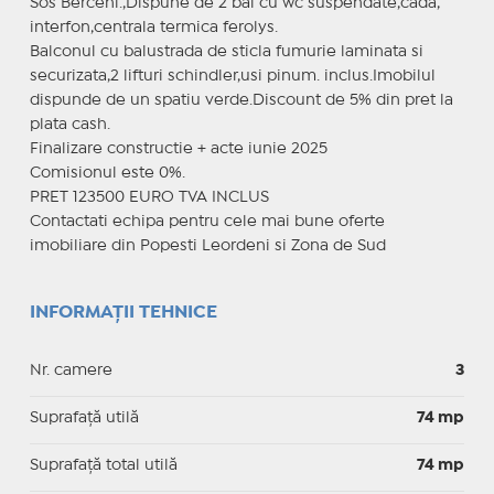
Sos Berceni.,Dispune de 2 bai cu wc suspendate,cada,
interfon,centrala termica ferolys.
Balconul cu balustrada de sticla fumurie laminata si
securizata,2 lifturi schindler,usi pinum. inclus.Imobilul
dispunde de un spatiu verde.Discount de 5% din pret la
plata cash.
Finalizare constructie + acte iunie 2025
Comisionul este 0%.
PRET 123500 EURO TVA INCLUS
Contactati echipa pentru cele mai bune oferte
imobiliare din Popesti Leordeni si Zona de Sud
INFORMAȚII TEHNICE
Nr. camere
3
Suprafaţă utilă
74 mp
Suprafaţă total utilă
74 mp