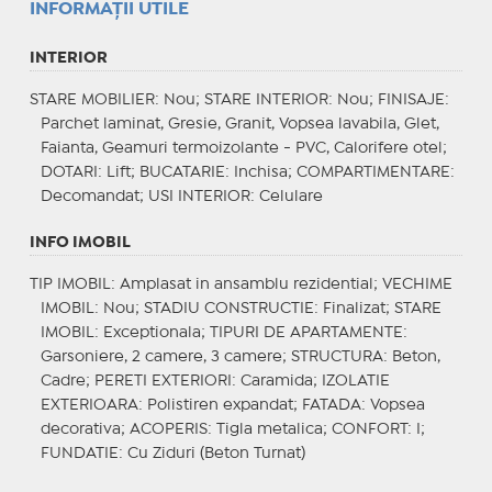
INFORMAŢII UTILE
INTERIOR
STARE MOBILIER
: Nou;
STARE INTERIOR
: Nou;
FINISAJE
:
Parchet laminat, Gresie, Granit, Vopsea lavabila, Glet,
Faianta, Geamuri termoizolante - PVC, Calorifere otel;
DOTARI
: Lift;
BUCATARIE
: Inchisa;
COMPARTIMENTARE
:
Decomandat;
USI INTERIOR
: Celulare
INFO IMOBIL
TIP IMOBIL
: Amplasat in ansamblu rezidential;
VECHIME
IMOBIL
: Nou;
STADIU CONSTRUCTIE
: Finalizat;
STARE
IMOBIL
: Exceptionala;
TIPURI DE APARTAMENTE
:
Garsoniere, 2 camere, 3 camere;
STRUCTURA
: Beton,
Cadre;
PERETI EXTERIORI
: Caramida;
IZOLATIE
EXTERIOARA
: Polistiren expandat;
FATADA
: Vopsea
decorativa;
ACOPERIS
: Tigla metalica;
CONFORT
: I;
FUNDATIE
: Cu Ziduri (Beton Turnat)