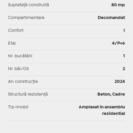
Suprafaţă construită
80 mp
Compartimentare
Decomandat
Confort
I
Etaj
4/P+6
Nr. bucătării
1
Nr. băi/GS
2
An construcție
2024
Structură rezistență
Beton, Cadre
Tip imobil
Amplasat in ansamblu
rezidential