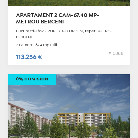
APARTAMENT 2 CAM-67.40 MP-
METROU BERCENI
Bucuresti-Ilfov - POPESTI-LEORDENI, reper: METROU
BERCENI
2 camere, 67.4 mp utili
#10388
113.256
€
0% COMISION