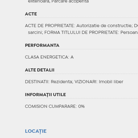
exterioara, Parcare acoperita
ACTE
ACTE DE PROPRIETATE
: Autorizatie de constructie;
D
sarcini;
FORMA TITLULUI DE PROPRIETATE
: Persoan
PERFORMANTA
CLASA ENERGETICA
: A
ALTE DETALII
DESTINATII
: Rezidenta;
VIZIONARI
: Imobil liber
INFORMAŢII UTILE
COMISION CUMPARARE: 0%
LOCAȚIE