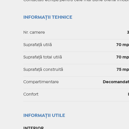
Contactati echipa pentru cele mai bune oferte imobil
INFORMAȚII TEHNICE
Nr. camere
Suprafaţă utilă
70 m
Suprafaţă total utilă
70 m
Suprafaţă construită
75 m
Compartimentare
Decomanda
Confort
INFORMAŢII UTILE
INTERIOR