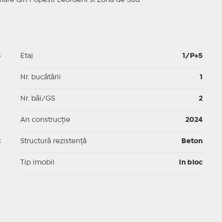
iare din Popesti Leordeni si Zona de Sud
3
Etaj
1/P+5
p
Nr. bucătării
1
p
Nr. băi/GS
2
p
An construcție
2024
t
Structură rezistență
Beton
I
Tip imobil
In bloc