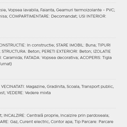
esie, Vopsea lavabila, Faianta, Geamuri termoizolante - PVC;
hisa;
COMPARTIMENTARE
: Decomandat;
USI INTERIOR
:
CONSTRUCTIE
: In constructie;
STARE IMOBIL
: Buna;
TIPURI
;
STRUCTURA
: Beton;
PERETI EXTERIORI
: Beton;
IZOLATIE
I
: Caramida;
FATADA
: Vopsea decorativa;
ACOPERIS
: Tigla
Turnat)
;
VECINATATI
: Magazine, Gradinita, Scoala, Transport public,
est;
VEDERE
: Vedere mixta
t;
INCALZIRE
: Centrală proprie, Incalzire prin pardoseala;
ZARE
: Gaz, Curent electric, Contor apa;
Tip Parcare
: Parcare