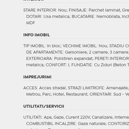
STARE INTERIOR
: Nou;
FINISAJE
: Parchet laminat, Gr
DOTARI
: Usa metalica;
BUCATARIE
: Nemobilata, Inc
MDF
INFO IMOBIL
TIP IMOBIL
: In bloc;
VECHIME IMOBIL
: Nou;
STADIU 
DE APARTAMENTE
: Garsoniere, 2 camere, 3 camere
EXTERIOARA
: Polistiren expandat;
PERETI INTERIOR
metalica;
CONFORT
: I;
FUNDATIE
: Cu Ziduri (Beton 
IMPREJURIMI
ACCES
: Acces stradal;
STRAZI LIMITROFE
: Amenajate
Metrou, Parc, Hotel, Restaurant;
ORIENTARI
: Sud - V
UTILITATI/SERVICII
UTILITATI
: Apa, Gaze, Curent 220V, Canalizare, Interne
COMBUSTIBIL INCALZIRE
: Gaze naturale;
CONTORI