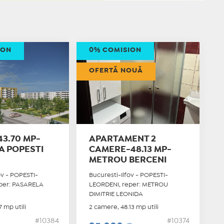
ION
0% COMISION
OFERTĂ NOUĂ
3.70 MP-
APARTAMENT 2
A POPESTI
CAMERE-48.13 MP-
METROU BERCENI
ov - POPESTI-
Bucuresti-Ilfov - POPESTI-
per: PASARELA
LEORDENI, reper: METROU
T
DIMITRIE LEONIDA
 mp utili
2 camere, 48.13 mp utili
#10384
#10374