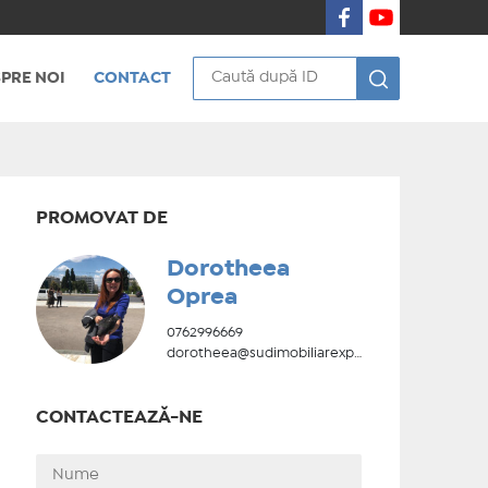
PRE NOI
CONTACT
PROMOVAT DE
Dorotheea
Oprea
0762996669
dorotheea@sudimobiliarexpert.ro
CONTACTEAZĂ-NE