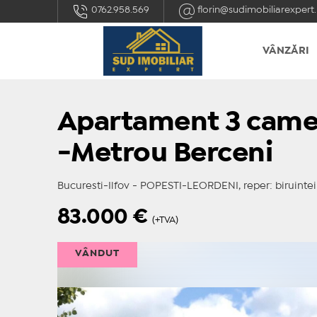
0762.958.569
florin@sudimobiliarexpert.
VÂNZĂRI
Apartament 3 came
-Metrou Berceni
Bucuresti-Ilfov - POPESTI-LEORDENI, reper: biruintei
83.000
€
(+TVA)
VÂNDUT