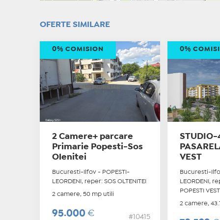
OFERTE SIMILARE
0% COMISION
0% COMIS
2 Camere+ parcare
STUDIO-4
Primarie Popesti-Sos
PASAREL
Olenitei
VEST
Bucuresti-Ilfov - POPESTI-
Bucuresti-Ilf
LEORDENI, reper: SOS OLTENITEI
LEORDENI, re
POPESTI VES
2 camere, 50 mp utili
2 camere, 43.7
95.000
€
#10415