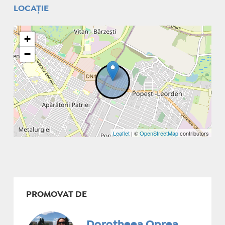
LOCAȚIE
+
−
Leaflet
| ©
OpenStreetMap
contributors
PROMOVAT DE
Dorotheea Oprea