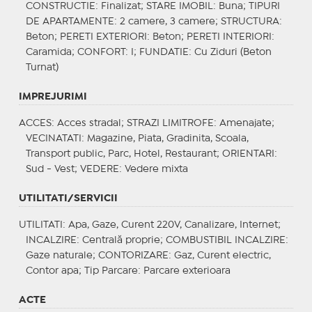
CONSTRUCTIE
: Finalizat;
STARE IMOBIL
: Buna;
TIPURI
DE APARTAMENTE
: 2 camere, 3 camere;
STRUCTURA
:
Beton;
PERETI EXTERIORI
: Beton;
PERETI INTERIORI
:
Caramida;
CONFORT
: I;
FUNDATIE
: Cu Ziduri (Beton
Turnat)
IMPREJURIMI
ACCES
: Acces stradal;
STRAZI LIMITROFE
: Amenajate;
VECINATATI
: Magazine, Piata, Gradinita, Scoala,
Transport public, Parc, Hotel, Restaurant;
ORIENTARI
:
Sud - Vest;
VEDERE
: Vedere mixta
UTILITATI/SERVICII
UTILITATI
: Apa, Gaze, Curent 220V, Canalizare, Internet;
INCALZIRE
: Centrală proprie;
COMBUSTIBIL INCALZIRE
:
Gaze naturale;
CONTORIZARE
: Gaz, Curent electric,
Contor apa;
Tip Parcare
: Parcare exterioara
ACTE