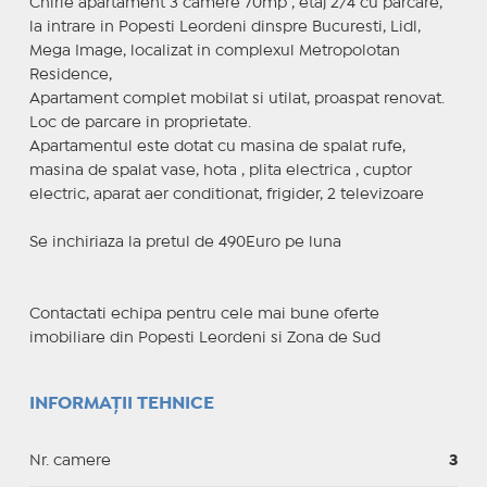
Chirie apartament 3 camere 70mp , etaj 2/4 cu parcare,
la intrare in Popesti Leordeni dinspre Bucuresti, Lidl,
Mega Image, localizat in complexul Metropolotan
Residence,
Apartament complet mobilat si utilat, proaspat renovat.
Loc de parcare in proprietate.
Apartamentul este dotat cu masina de spalat rufe,
masina de spalat vase, hota , plita electrica , cuptor
electric, aparat aer conditionat, frigider, 2 televizoare
Se inchiriaza la pretul de 490Euro pe luna
Contactati echipa pentru cele mai bune oferte
imobiliare din Popesti Leordeni si Zona de Sud
INFORMAȚII TEHNICE
Nr. camere
3