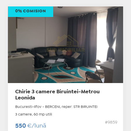
0% COMISION
Chirie 3 camere Biruintei-Metrou
Leonida
Bucuresti-Ilfov - BERCENI, reper: STR BIRUINTEI
3 camere, 60 mp utili
#9859
550
€/lună