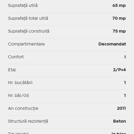
Suprafaţă utilă
65 mp
Suprafaţă total utilă
70 mp
Suprafaţă construită
75 mp
Compartimentare
Decomandat
Confort
I
Etaj
2/P+4
Nr. bucătării
1
Nr. băi/GS
1
An construcție
2011
Structură rezistență
Beton