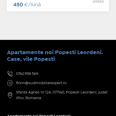
#9988
450
€/lună
Apartamente noi Popesti Leordeni.
Case, vile Popesti
0762.958.569
florin@sudimobiliarexpert.ro
Sfanta Agnes nr 124, 077160, Popesti Leordeni, judet
Ilfov, Romania