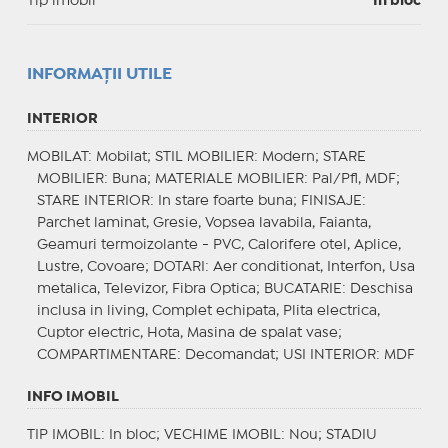
Tip imobil
In bloc
INFORMAŢII UTILE
INTERIOR
MOBILAT
: Mobilat;
STIL MOBILIER
: Modern;
STARE
MOBILIER
: Buna;
MATERIALE MOBILIER
: Pal/Pfl, MDF;
STARE INTERIOR
: In stare foarte buna;
FINISAJE
:
Parchet laminat, Gresie, Vopsea lavabila, Faianta,
Geamuri termoizolante - PVC, Calorifere otel, Aplice,
Lustre, Covoare;
DOTARI
: Aer conditionat, Interfon, Usa
metalica, Televizor, Fibra Optica;
BUCATARIE
: Deschisa
inclusa in living, Complet echipata, Plita electrica,
Cuptor electric, Hota, Masina de spalat vase;
COMPARTIMENTARE
: Decomandat;
USI INTERIOR
: MDF
INFO IMOBIL
TIP IMOBIL
: In bloc;
VECHIME IMOBIL
: Nou;
STADIU