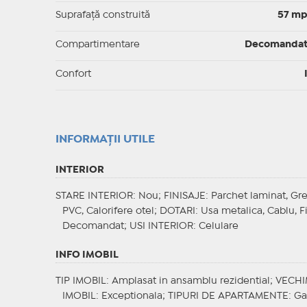
Suprafaţă construită
57 m
Compartimentare
Decomanda
Confort
INFORMAŢII UTILE
INTERIOR
STARE INTERIOR
: Nou;
FINISAJE
: Parchet laminat, Gr
PVC, Calorifere otel;
DOTARI
: Usa metalica, Cablu, F
Decomandat;
USI INTERIOR
: Celulare
INFO IMOBIL
TIP IMOBIL
: Amplasat in ansamblu rezidential;
VECHI
IMOBIL
: Exceptionala;
TIPURI DE APARTAMENTE
: G