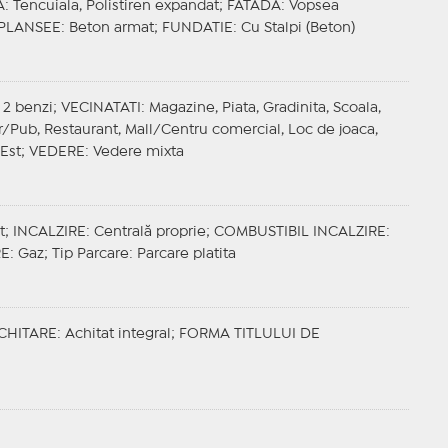
A
: Tencuiala, Polistiren expandat;
FATADA
: Vopsea
PLANSEE
: Beton armat;
FUNDATIE
: Cu Stalpi (Beton)
 2 benzi;
VECINATATI
: Magazine, Piata, Gradinita, Scoala,
ar/Pub, Restaurant, Mall/Centru comercial, Loc de joaca,
 Est;
VEDERE
: Vedere mixta
t;
INCALZIRE
: Centrală proprie;
COMBUSTIBIL INCALZIRE
:
RE
: Gaz;
Tip Parcare
: Parcare platita
CHITARE
: Achitat integral;
FORMA TITLULUI DE