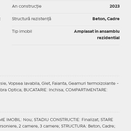
p
An construcție
2023
t
Structură rezistență
Beton, Cadre
I
Tip imobil
Amplasat in ansamblu
rezidential
esie, Vopsea lavabila, Glet, Faianta, Geamuri termoizolante -
ibra Optica;
BUCATARIE
: Inchisa;
COMPARTIMENTARE
:
ME IMOBIL
: Nou;
STADIU CONSTRUCTIE
: Finalizat;
STARE
arsoniere, 2 camere, 3 camere;
STRUCTURA
: Beton, Cadre;