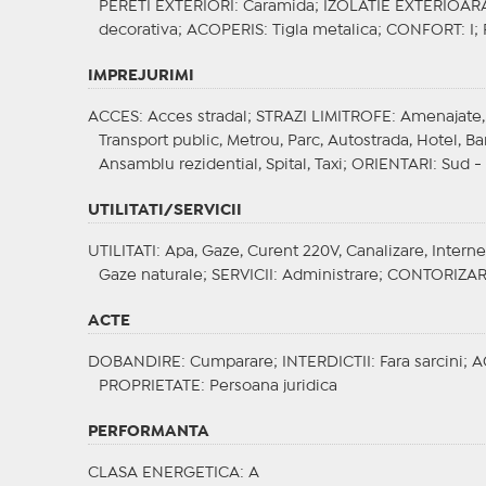
PERETI EXTERIORI
: Caramida;
IZOLATIE EXTERIOAR
decorativa;
ACOPERIS
: Tigla metalica;
CONFORT
: I;
IMPREJURIMI
ACCES
: Acces stradal;
STRAZI LIMITROFE
: Amenajate,
Transport public, Metrou, Parc, Autostrada, Hotel, B
Ansamblu rezidential, Spital, Taxi;
ORIENTARI
: Sud -
UTILITATI/SERVICII
UTILITATI
: Apa, Gaze, Curent 220V, Canalizare, Interne
Gaze naturale;
SERVICII
: Administrare;
CONTORIZA
ACTE
DOBANDIRE
: Cumparare;
INTERDICTII
: Fara sarcini;
A
PROPRIETATE
: Persoana juridica
PERFORMANTA
CLASA ENERGETICA
: A