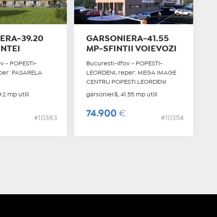
ERA-39.20
GARSONIERA-41.55
INTEI
MP-SFINTII VOIEVOZI
ov - POPESTI-
Bucuresti-Ilfov - POPESTI-
per: PASARELA
LEORDENI, reper: MEGA IMAGE
T
CENTRU POPESTI LEORDENI
.2 mp utili
garsonieră, 41.55 mp utili
74.900
€
#10383
#10354