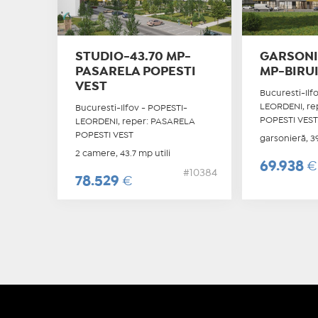
STUDIO-43.70 MP-
GARSONI
PASARELA POPESTI
MP-BIRU
VEST
Bucuresti-Ilf
LEORDENI, re
Bucuresti-Ilfov - POPESTI-
POPESTI VES
LEORDENI, reper: PASARELA
POPESTI VEST
garsonieră, 39
2 camere, 43.7 mp utili
69.938
€
#10384
78.529
€