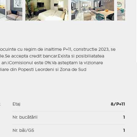
cuinte cu regim de inaltime P+11, constructie 2023, se
ile.Se accepta credit bancar.Exista si posibiliatatea
 3 an.iComisionul este 0%.Va asteptam la vizionare
iare din Popesti Leordeni si Zona de Sud
2
Etaj
8/P+11
p
Nr. bucătării
1
p
Nr. băi/GS
1