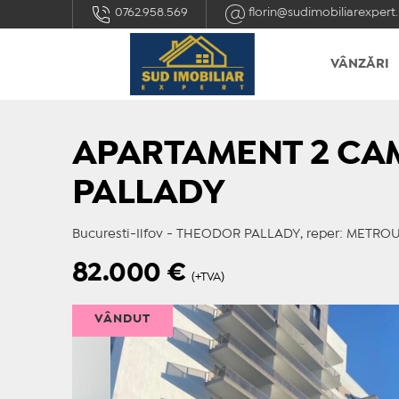
0762.958.569
florin@sudimobiliarexpert.
VÂNZĂRI
APARTAMENT 2 CA
PALLADY
Bucuresti-Ilfov - THEODOR PALLADY, reper: METR
82.000
€
(+TVA)
VÂNDUT