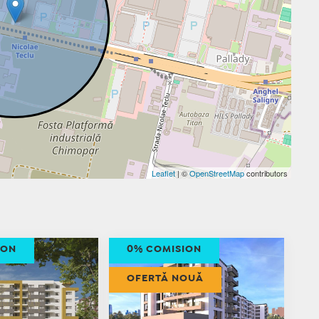
Leaflet
| ©
OpenStreetMap
contributors
ION
0% COMISION
OFERTĂ NOUĂ