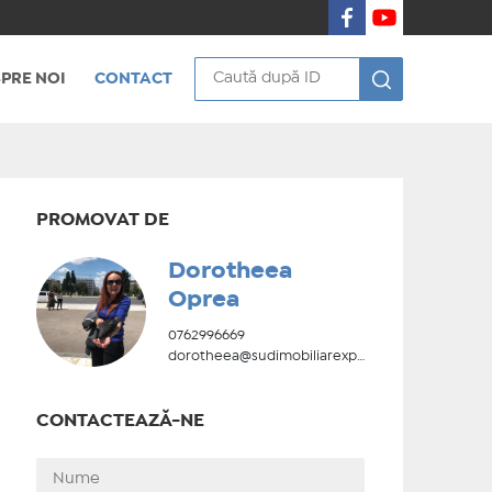
PRE NOI
CONTACT
PROMOVAT DE
Dorotheea
Oprea
0762996669
dorotheea@sudimobiliarexpert.ro
CONTACTEAZĂ-NE