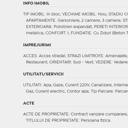
INFO IMOBIL
TIP IMOBIL
: In bloc;
VECHIME IMOBIL
: Nou;
STADIU 
APARTAMENTE
: Garsoniere, 2 camere, 3 camere;
S
EXTERIOARA
: Polistiren expandat;
PERETI INTERIOR
metalica;
CONFORT
: I;
FUNDATIE
: Cu Ziduri (Beton 
IMPREJURIMI
ACCES
: Acces stradal;
STRAZI LIMITROFE
: Amenajate
Restaurant;
ORIENTARI
: Sud - Vest;
VEDERE
: Vedere
UTILITATI/SERVICII
UTILITATI
: Apa, Gaze, Curent 220V, Canalizare, Interne
Gaz, Curent electric, Contor apa;
Tip Parcare
: Parcar
ACTE
ACTE DE PROPRIETATE
: Contract vanzare cumparare
TITLULUI DE PROPRIETATE
: Persoana fizica