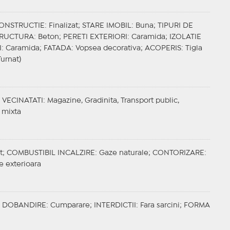
CONSTRUCTIE
: Finalizat;
STARE IMOBIL
: Buna;
TIPURI DE
TRUCTURA
: Beton;
PERETI EXTERIORI
: Caramida;
IZOLATIE
I
: Caramida;
FATADA
: Vopsea decorativa;
ACOPERIS
: Tigla
Turnat)
;
VECINATATI
: Magazine, Gradinita, Transport public,
 mixta
t;
COMBUSTIBIL INCALZIRE
: Gaze naturale;
CONTORIZARE
:
e exterioara
;
DOBANDIRE
: Cumparare;
INTERDICTII
: Fara sarcini;
FORMA