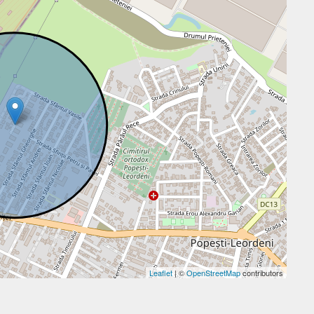
Leaflet
| ©
OpenStreetMap
contributors