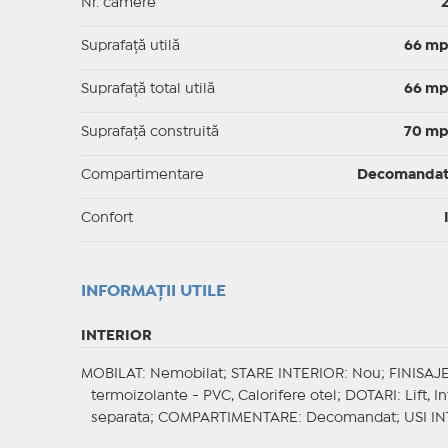
Nr. camere
Suprafaţă utilă
66 m
Suprafaţă total utilă
66 m
Suprafaţă construită
70 m
Compartimentare
Decomanda
Confort
INFORMAŢII UTILE
INTERIOR
MOBILAT
: Nemobilat;
STARE INTERIOR
: Nou;
FINISAJ
termoizolante - PVC, Calorifere otel;
DOTARI
: Lift, 
separata;
COMPARTIMENTARE
: Decomandat;
USI I