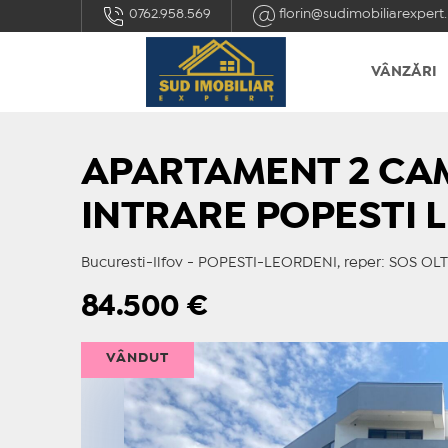
0762.958.569
florin@sudimobiliarexpert.
VÂNZĂRI
APARTAMENT 2 C
INTRARE POPESTI 
Bucuresti-Ilfov - POPESTI-LEORDENI, reper: SOS OL
84.500
€
VÂNDUT