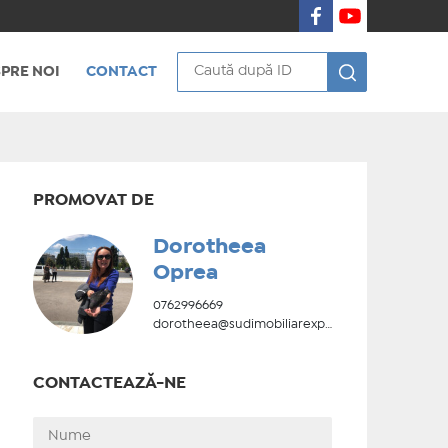
PRE NOI
CONTACT
PROMOVAT DE
Dorotheea
Oprea
0762996669
dorotheea@sudimobiliarexpert.ro
CONTACTEAZĂ-NE