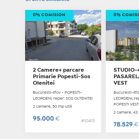
0% COMISION
0% COMIS
2 Camere+ parcare
STUDIO-4
Primarie Popesti-Sos
PASAREL
Olenitei
VEST
Bucuresti-Ilfov - POPESTI-
Bucuresti-Ilf
LEORDENI, reper: SOS OLTENITEI
LEORDENI, re
POPESTI VES
2 camere, 50 mp utili
2 camere, 43.7
95.000
€
#10415
78.529
€