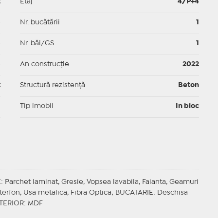
2
Etaj
4/P+4
p
Nr. bucătării
1
p
Nr. băi/GS
1
p
An construcție
2022
t
Structură rezistență
Beton
I
Tip imobil
In bloc
E
: Parchet laminat, Gresie, Vopsea lavabila, Faianta, Geamuri
Interfon, Usa metalica, Fibra Optica;
BUCATARIE
: Deschisa
NTERIOR
: MDF