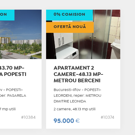
ION
0% COMISION
OFERTĂ NOUĂ
3.70 MP-
APARTAMENT 2
A POPESTI
CAMERE-48.13 MP-
METROU BERCENI
ov - POPESTI-
Bucuresti-Ilfov - POPESTI-
per: PASARELA
LEORDENI, reper: METROU
T
DIMITRIE LEONIDA
 mp utili
2 camere, 48.13 mp utili
#10384
#10374
95.000
€