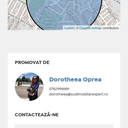
Leaflet
| ©
OpenStreetMap
contributors
PROMOVAT DE
Dorotheea Oprea
0762996669
dorotheea@sudimobiliarexpert.ro
CONTACTEAZĂ-NE