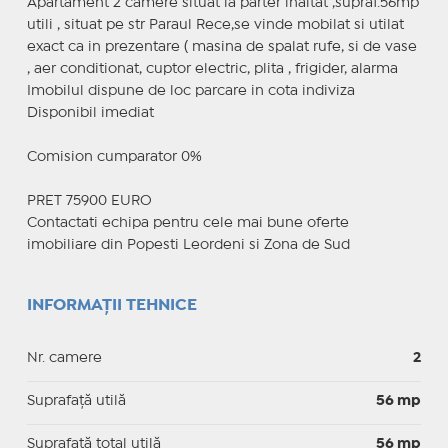
Apartament 2 camere situat la parter inaltat ,supraf.56mp
utili , situat pe str Paraul Rece,se vinde mobilat si utilat
exact ca in prezentare ( masina de spalat rufe, si de vase
, aer conditionat, cuptor electric, plita , frigider, alarma
Imobilul dispune de loc parcare in cota indiviza
Disponibil imediat
Comision cumparator 0%
PRET 75900 EURO
Contactati echipa pentru cele mai bune oferte
imobiliare din Popesti Leordeni si Zona de Sud
INFORMAȚII TEHNICE
Nr. camere
2
Suprafaţă utilă
56 mp
Suprafaţă total utilă
56 mp