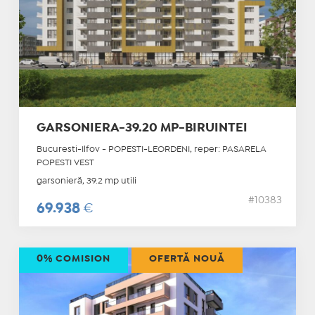
GARSONIERA-39.20 MP-BIRUINTEI
Bucuresti-Ilfov - POPESTI-LEORDENI, reper: PASARELA
POPESTI VEST
garsonieră, 39.2 mp utili
#10383
69.938
€
0% COMISION
OFERTĂ NOUĂ