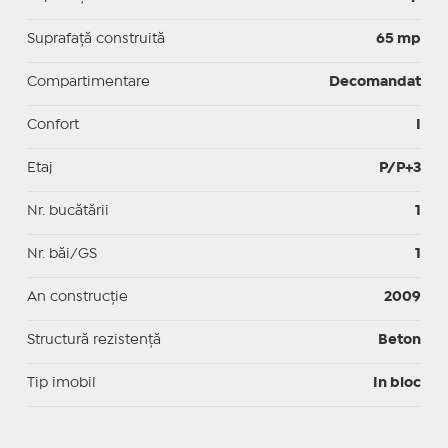
Suprafaţă construită
65 mp
Compartimentare
Decomandat
Confort
I
Etaj
P/P+3
Nr. bucătării
1
Nr. băi/GS
1
An construcție
2009
Structură rezistență
Beton
Tip imobil
In bloc