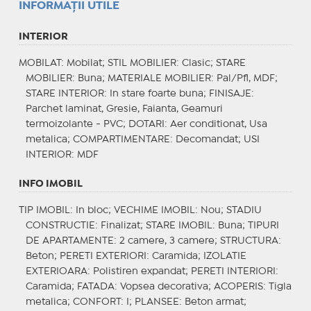
INFORMAŢII UTILE
INTERIOR
MOBILAT
: Mobilat;
STIL MOBILIER
: Clasic;
STARE
MOBILIER
: Buna;
MATERIALE MOBILIER
: Pal/Pfl, MDF;
STARE INTERIOR
: In stare foarte buna;
FINISAJE
:
Parchet laminat, Gresie, Faianta, Geamuri
termoizolante - PVC;
DOTARI
: Aer conditionat, Usa
metalica;
COMPARTIMENTARE
: Decomandat;
USI
INTERIOR
: MDF
INFO IMOBIL
TIP IMOBIL
: In bloc;
VECHIME IMOBIL
: Nou;
STADIU
CONSTRUCTIE
: Finalizat;
STARE IMOBIL
: Buna;
TIPURI
DE APARTAMENTE
: 2 camere, 3 camere;
STRUCTURA
:
Beton;
PERETI EXTERIORI
: Caramida;
IZOLATIE
EXTERIOARA
: Polistiren expandat;
PERETI INTERIORI
:
Caramida;
FATADA
: Vopsea decorativa;
ACOPERIS
: Tigla
metalica;
CONFORT
: I;
PLANSEE
: Beton armat;