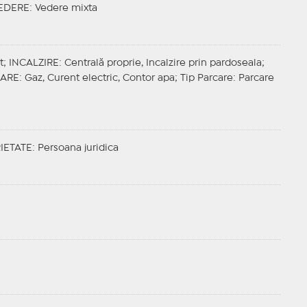
EDERE
: Vedere mixta
t;
INCALZIRE
: Centrală proprie, Incalzire prin pardoseala;
ZARE
: Gaz, Curent electric, Contor apa;
Tip Parcare
: Parcare
IETATE
: Persoana juridica