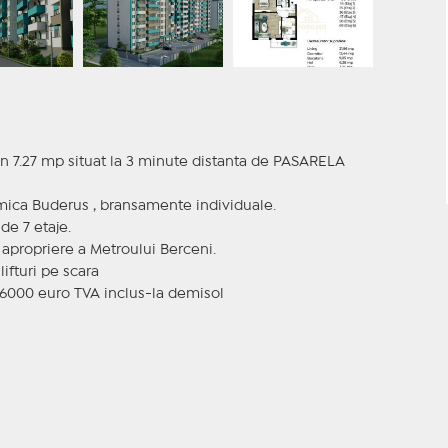
n 7.27 mp situat la 3 minute distanta de PASARELA
ermica Buderus , bransamente individuale.
de 7 etaje.
a apropriere a Metroului Berceni.
ifturi pe scara
i 6000 euro TVA inclus-la demisol