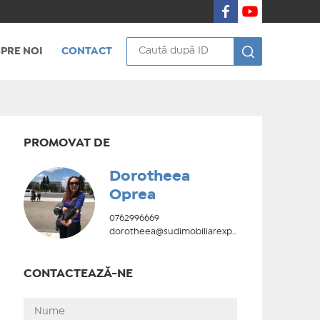
PRE NOI
CONTACT
PROMOVAT DE
Dorotheea
Oprea
0762996669
dorotheea@sudimobiliarexpert.ro
CONTACTEAZĂ-NE