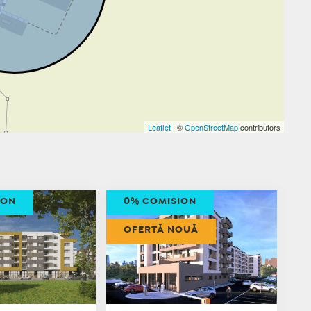
Leaflet
| ©
OpenStreetMap
contributors
ION
0% COMISION
OFERTĂ NOUĂ