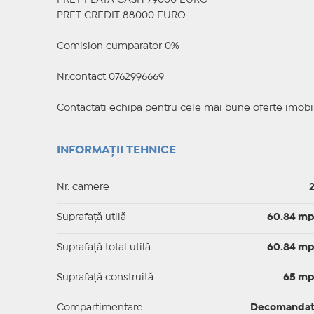
PRET PLATA CASH 79000 EURO
PRET CREDIT 88000 EURO
Comision cumparator 0%
Nr.contact 0762996669
Contactati echipa pentru cele mai bune oferte imobil
INFORMAȚII TEHNICE
Nr. camere
Suprafaţă utilă
60.84 m
Suprafaţă total utilă
60.84 m
Suprafaţă construită
65 m
Compartimentare
Decomanda