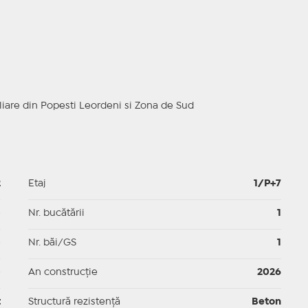
iare din Popesti Leordeni si Zona de Sud
2
Etaj
1/P+7
p
Nr. bucătării
1
p
Nr. băi/GS
1
p
An construcție
2026
t
Structură rezistență
Beton