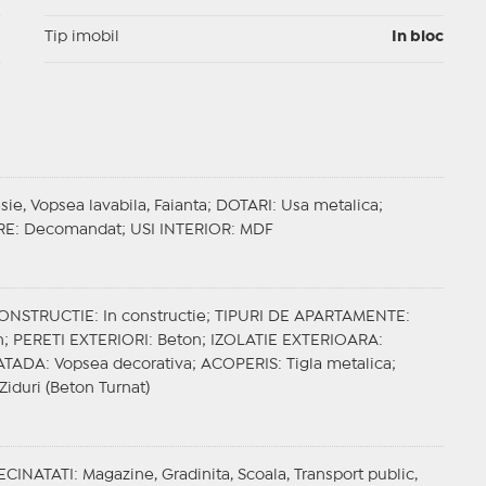
I
Tip imobil
In bloc
sie, Vopsea lavabila, Faianta;
DOTARI
: Usa metalica;
RE
: Decomandat;
USI INTERIOR
: MDF
CONSTRUCTIE
: In constructie;
TIPURI DE APARTAMENTE
:
n;
PERETI EXTERIORI
: Beton;
IZOLATIE EXTERIOARA
:
ATADA
: Vopsea decorativa;
ACOPERIS
: Tigla metalica;
 Ziduri (Beton Turnat)
ECINATATI
: Magazine, Gradinita, Scoala, Transport public,