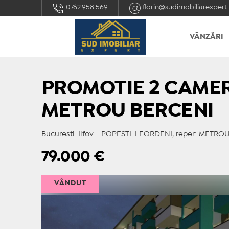
0762.958.569
florin@sudimobiliarexpert.
VÂNZĂRI
PROMOTIE 2 CAM
METROU BERCENI
Bucuresti-Ilfov - POPESTI-LEORDENI, reper: METRO
79.000
€
VÂNDUT