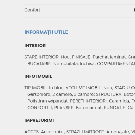
Confort
INFORMAŢII UTILE
INTERIOR
STARE INTERIOR
: Nou;
FINISAJE
: Parchet laminat, Gre
BUCATARIE
: Nemobilata, Inchisa;
COMPARTIMENTA
INFO IMOBIL
TIP IMOBIL
: In bloc;
VECHIME IMOBIL
: Nou;
STADIU 
Garsoniere, 2 camere, 3 camere;
STRUCTURA
: Beto
Polistiren expandat;
PERETI INTERIORI
: Caramida;
F
CONFORT
: I;
PLANSEE
: Beton armat;
FUNDATIE
: Cu
IMPREJURIMI
ACCES
: Acces mixt;
STRAZI LIMITROFE
: Amenajate;
V