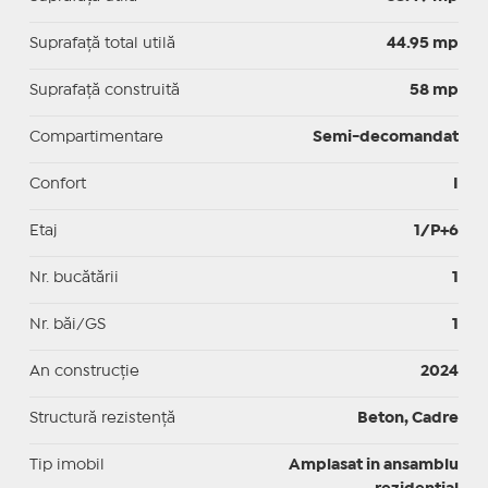
Suprafaţă total utilă
44.95 mp
Suprafaţă construită
58 mp
Compartimentare
Semi-decomandat
Confort
I
Etaj
1/P+6
Nr. bucătării
1
Nr. băi/GS
1
An construcție
2024
Structură rezistență
Beton, Cadre
Tip imobil
Amplasat in ansamblu