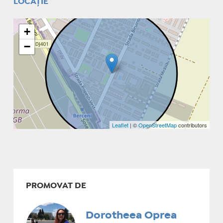
LOCAȚIE
+
−
Leaflet
| ©
OpenStreetMap
contributors
PROMOVAT DE
Dorotheea Oprea