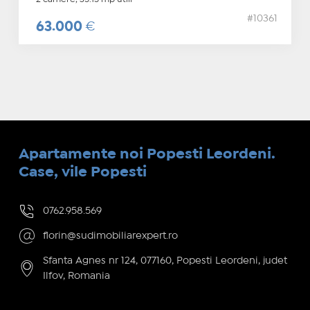
#10361
63.000
€
Apartamente noi Popesti Leordeni.
Case, vile Popesti
0762.958.569
florin@sudimobiliarexpert.ro
Sfanta Agnes nr 124, 077160, Popesti Leordeni, judet
Ilfov, Romania