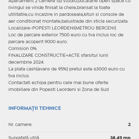
Apartament 2 camere tip studio,bucatarie open space cu
livingul se vinde finisat la cheie,bransat la toate
utilitatile,cu incalzire in pardoseala,kituri si console de
aer conditionat montate,balustrade din sticla securizata.
Localizare-POPESTI LEORDENI(METROU BERCENI)
Loc de parcare exterior 7500 euro cu tva inclus loc de
parcare acoperit 9000 euro.
Comision 0%.
FINALIZARE CONSTRUCTIE+ACTE sfarsitul lunii
decembrie 2024.
La plata cash(avans de 95%) pretul este 63000 euro cu
tva inclus.
Contactati echipa pentru cele mai bune oferte
imobiliare din Popesti Leordeni si Zona de Sud
INFORMAȚII TEHNICE
Nr. camere
2
Suprafaţă utilă
38.49 mp