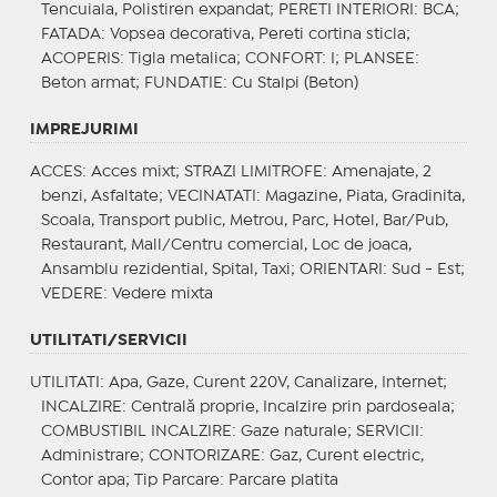
Tencuiala, Polistiren expandat;
PERETI INTERIORI
: BCA;
FATADA
: Vopsea decorativa, Pereti cortina sticla;
ACOPERIS
: Tigla metalica;
CONFORT
: I;
PLANSEE
:
Beton armat;
FUNDATIE
: Cu Stalpi (Beton)
IMPREJURIMI
ACCES
: Acces mixt;
STRAZI LIMITROFE
: Amenajate, 2
benzi, Asfaltate;
VECINATATI
: Magazine, Piata, Gradinita,
Scoala, Transport public, Metrou, Parc, Hotel, Bar/Pub,
Restaurant, Mall/Centru comercial, Loc de joaca,
Ansamblu rezidential, Spital, Taxi;
ORIENTARI
: Sud - Est;
VEDERE
: Vedere mixta
UTILITATI/SERVICII
UTILITATI
: Apa, Gaze, Curent 220V, Canalizare, Internet;
INCALZIRE
: Centrală proprie, Incalzire prin pardoseala;
COMBUSTIBIL INCALZIRE
: Gaze naturale;
SERVICII
:
Administrare;
CONTORIZARE
: Gaz, Curent electric,
Contor apa;
Tip Parcare
: Parcare platita