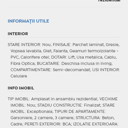
rezidential
INFORMAŢII UTILE
INTERIOR
STARE INTERIOR
: Nou;
FINISAJE
: Parchet laminat, Gresie,
Vopsea lavabila, Glet, Faianta, Geamuri termoizolante -
PVC, Calorifere otel;
DOTARI
: Lift, Usa metalica, Cablu,
Fibra Optica;
BUCATARIE
: Deschisa inclusa in living;
COMPARTIMENTARE
: Semi-decomandat;
USI INTERIOR
:
Celulare
INFO IMOBIL
TIP IMOBIL
: Amplasat in ansamblu rezidential;
VECHIME
IMOBIL
: Nou;
STADIU CONSTRUCTIE
: Finalizat;
STARE
IMOBIL
: Exceptionala;
TIPURI DE APARTAMENTE
:
Garsoniere, 2 camere, 3 camere;
STRUCTURA
: Beton,
Cadre;
PERETI EXTERIORI
: BCA;
IZOLATIE EXTERIOARA
: