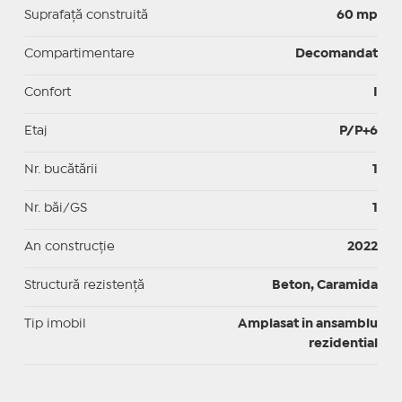
Suprafaţă construită
60 mp
Compartimentare
Decomandat
Confort
I
Etaj
P/P+6
Nr. bucătării
1
Nr. băi/GS
1
An construcție
2022
Structură rezistență
Beton, Caramida
Tip imobil
Amplasat in ansamblu
rezidential