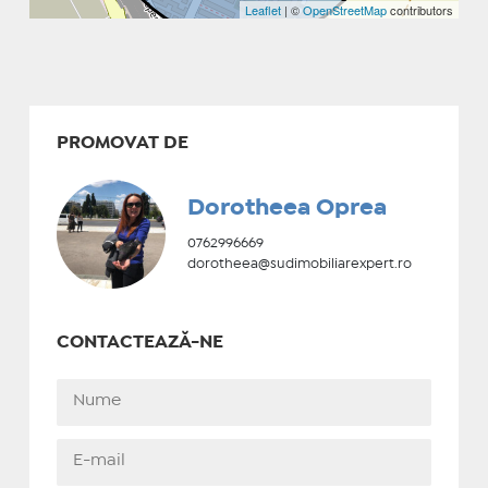
Leaflet
| ©
OpenStreetMap
contributors
PROMOVAT DE
Dorotheea Oprea
0762996669
dorotheea@sudimobiliarexpert.ro
CONTACTEAZĂ-NE