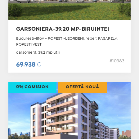
GARSONIERA-39.20 MP-BIRUINTEI
Bucuresti-Ilfov - POPESTI-LEORDENI, reper: PASARELA
POPESTI VEST
garsonieră, 39.2 mp utili
#10383
69.938
€
0% COMISION
OFERTĂ NOUĂ