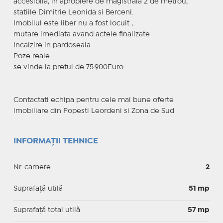
accesibila, in apropiere de magistrala 2 de metrou,
statiile Dimitrie Leonida si Berceni.
Imobilul este liber nu a fost locuit ,
mutare imediata avand actele finalizate
Incalzire in pardoseala
Poze reale
se vinde la pretul de 75.900Euro
Contactati echipa pentru cele mai bune oferte
imobiliare din Popesti Leordeni si Zona de Sud
INFORMAȚII TEHNICE
Nr. camere
2
Suprafaţă utilă
51 mp
Suprafaţă total utilă
57 mp