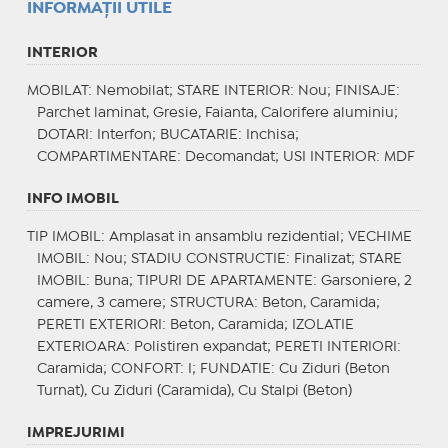
INFORMAŢII UTILE
INTERIOR
MOBILAT
: Nemobilat;
STARE INTERIOR
: Nou;
FINISAJE
:
Parchet laminat, Gresie, Faianta, Calorifere aluminiu;
DOTARI
: Interfon;
BUCATARIE
: Inchisa;
COMPARTIMENTARE
: Decomandat;
USI INTERIOR
: MDF
INFO IMOBIL
TIP IMOBIL
: Amplasat in ansamblu rezidential;
VECHIME
IMOBIL
: Nou;
STADIU CONSTRUCTIE
: Finalizat;
STARE
IMOBIL
: Buna;
TIPURI DE APARTAMENTE
: Garsoniere, 2
camere, 3 camere;
STRUCTURA
: Beton, Caramida;
PERETI EXTERIORI
: Beton, Caramida;
IZOLATIE
EXTERIOARA
: Polistiren expandat;
PERETI INTERIORI
:
Caramida;
CONFORT
: I;
FUNDATIE
: Cu Ziduri (Beton
Turnat), Cu Ziduri (Caramida), Cu Stalpi (Beton)
IMPREJURIMI