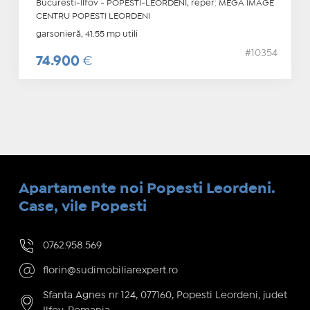
Bucuresti-Ilfov - POPESTI-LEORDENI, reper: MEGA IMAGE
CENTRU POPESTI LEORDENI
garsonieră, 41.55 mp utili
#10354
74.900
€
Apartamente noi Popesti Leordeni.
Case, vile Popesti
0762.958.569
florin@sudimobiliarexpert.ro
Sfanta Agnes nr 124, 077160, Popesti Leordeni, judet