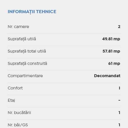
INFORMAȚII TEHNICE
Nr. camere
2
Suprafaţă utilă
49.81 mp
Suprafaţă total utilă
57.81 mp
Suprafaţă construită
61 mp
Compartimentare
Decomandat
Confort
I
Etaj
-
Nr. bucătării
1
Nr. băi/GS
1