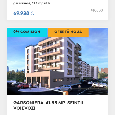
garsonieră, 39.2 mp utili
#10383
69.938
€
0% COMISION
OFERTĂ NOUĂ
GARSONIERA-41.55 MP-SFINTII
VOIEVOZI