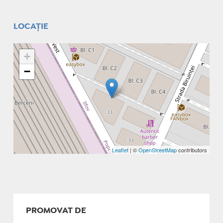
LOCAȚIE
+
−
Leaflet
| ©
OpenStreetMap
contributors
PROMOVAT DE