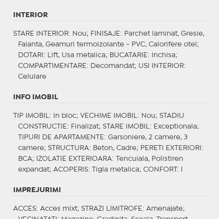
INTERIOR
STARE INTERIOR
: Nou;
FINISAJE
: Parchet laminat, Gresie,
Faianta, Geamuri termoizolante - PVC, Calorifere otel;
DOTARI
: Lift, Usa metalica;
BUCATARIE
: Inchisa;
COMPARTIMENTARE
: Decomandat;
USI INTERIOR
:
Celulare
INFO IMOBIL
TIP IMOBIL
: In bloc;
VECHIME IMOBIL
: Nou;
STADIU
CONSTRUCTIE
: Finalizat;
STARE IMOBIL
: Exceptionala;
TIPURI DE APARTAMENTE
: Garsoniere, 2 camere, 3
camere;
STRUCTURA
: Beton, Cadre;
PERETI EXTERIORI
:
BCA;
IZOLATIE EXTERIOARA
: Tencuiala, Polistiren
expandat;
ACOPERIS
: Tigla metalica;
CONFORT
: I
IMPREJURIMI
ACCES
: Acces mixt;
STRAZI LIMITROFE
: Amenajate;