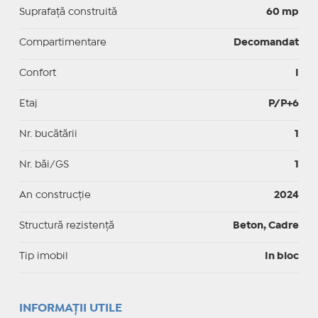
Suprafaţă construită
60 mp
Compartimentare
Decomandat
Confort
I
Etaj
P/P+6
Nr. bucătării
1
Nr. băi/GS
1
An construcție
2024
Structură rezistență
Beton, Cadre
Tip imobil
In bloc
INFORMAŢII UTILE