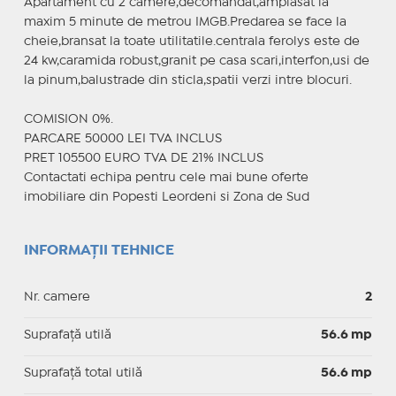
Apartament cu 2 camere,decomandat,amplasat la
maxim 5 minute de metrou IMGB.Predarea se face la
cheie,bransat la toate utilitatile.centrala ferolys este de
24 kw,caramida robust,granit pe casa scari,interfon,usi de
la pinum,balustrade din sticla,spatii verzi intre blocuri.
COMISION 0%.
PARCARE 50000 LEI TVA INCLUS
PRET 105500 EURO TVA DE 21% INCLUS
Contactati echipa pentru cele mai bune oferte
imobiliare din Popesti Leordeni si Zona de Sud
INFORMAȚII TEHNICE
Nr. camere
2
Suprafaţă utilă
56.6 mp
Suprafaţă total utilă
56.6 mp