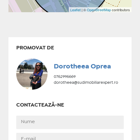
Leaflet
| ©
OpenStreetMap
contributors
PROMOVAT DE
Dorotheea Oprea
0762996669
dorotheea@sudimobiliarexpert.ro
CONTACTEAZĂ-NE