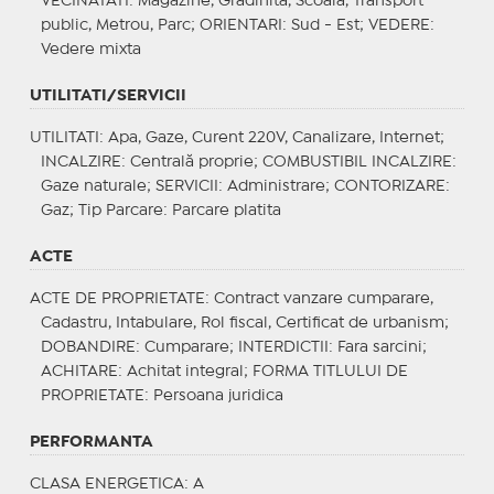
VECINATATI
: Magazine, Gradinita, Scoala, Transport
public, Metrou, Parc;
ORIENTARI
: Sud - Est;
VEDERE
:
Vedere mixta
UTILITATI/SERVICII
UTILITATI
: Apa, Gaze, Curent 220V, Canalizare, Internet;
INCALZIRE
: Centrală proprie;
COMBUSTIBIL INCALZIRE
:
Gaze naturale;
SERVICII
: Administrare;
CONTORIZARE
:
Gaz;
Tip Parcare
: Parcare platita
ACTE
ACTE DE PROPRIETATE
: Contract vanzare cumparare,
Cadastru, Intabulare, Rol fiscal, Certificat de urbanism;
DOBANDIRE
: Cumparare;
INTERDICTII
: Fara sarcini;
ACHITARE
: Achitat integral;
FORMA TITLULUI DE
PROPRIETATE
: Persoana juridica
PERFORMANTA
CLASA ENERGETICA
: A