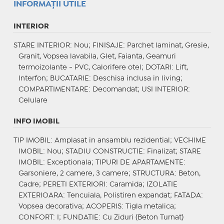
INFORMAŢII UTILE
INTERIOR
STARE INTERIOR
: Nou;
FINISAJE
: Parchet laminat, Gresie,
Granit, Vopsea lavabila, Glet, Faianta, Geamuri
termoizolante - PVC, Calorifere otel;
DOTARI
: Lift,
Interfon;
BUCATARIE
: Deschisa inclusa in living;
COMPARTIMENTARE
: Decomandat;
USI INTERIOR
:
Celulare
INFO IMOBIL
TIP IMOBIL
: Amplasat in ansamblu rezidential;
VECHIME
IMOBIL
: Nou;
STADIU CONSTRUCTIE
: Finalizat;
STARE
IMOBIL
: Exceptionala;
TIPURI DE APARTAMENTE
:
Garsoniere, 2 camere, 3 camere;
STRUCTURA
: Beton,
Cadre;
PERETI EXTERIORI
: Caramida;
IZOLATIE
EXTERIOARA
: Tencuiala, Polistiren expandat;
FATADA
:
Vopsea decorativa;
ACOPERIS
: Tigla metalica;
CONFORT
: I;
FUNDATIE
: Cu Ziduri (Beton Turnat)