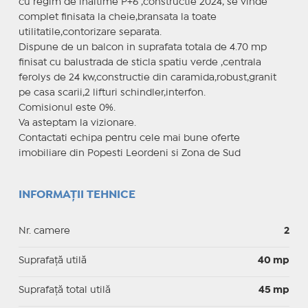
cu regim de inaltime P+6 ,constructie 2024, se vinde
complet finisata la cheie,bransata la toate
utilitatile,contorizare separata.
Dispune de un balcon in suprafata totala de 4.70 mp
finisat cu balustrada de sticla spatiu verde ,centrala
ferolys de 24 kw,constructie din caramida,robust,granit
pe casa scarii,2 lifturi schindler,interfon.
Comisionul este 0%.
Va asteptam la vizionare.
Contactati echipa pentru cele mai bune oferte
imobiliare din Popesti Leordeni si Zona de Sud
INFORMAȚII TEHNICE
Nr. camere
2
Suprafaţă utilă
40 mp
Suprafaţă total utilă
45 mp