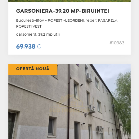
GARSONIERA-39.20 MP-BIRUINTEI
Bucuresti-Ilfov - POPESTI-LEORDENI, reper: PASARELA
POPESTI VEST
garsonieră, 39.2 mp utili
#10383
69.938
€
OFERTĂ NOUĂ