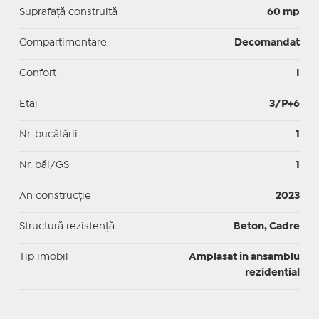
Suprafaţă construită
60 mp
Compartimentare
Decomandat
Confort
I
Etaj
3/P+6
Nr. bucătării
1
Nr. băi/GS
1
An construcție
2023
Structură rezistență
Beton, Cadre
Tip imobil
Amplasat in ansamblu
rezidential